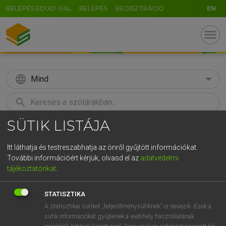
BELÉPÉS EDUID-VAL
BELÉPÉS
REGISZTRÁCIÓ
EN
menu
language
Mind
search
SÜTIK LISTÁJA
GR
KERESÉS
5
6
7
8
9
ö
ü
ó
Itt láthatja és testreszabhatja az önről gyűjtött információkat.
További információért kérjük, olvasd el az
adatvédelmi
r
t
z
u
i
o
p
ő
ú
LÁZÁR A. PÉTER, VARGA GYÖRGY
tájékoztatónkat
.
Magyar−angol egyetemes nagyszótár
g
h
j
k
l
é
á
ű
Ω
STATISZTIKA
v
b
n
m
,
.
-
AltGr
A statisztikai sütiket „teljesítménysütiknek” is nevezik. Ezek a
sütik információkat gyűjtenek a webhely használatának