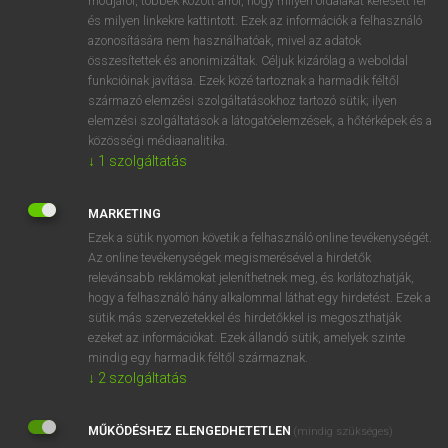
módjáról, többek között arról, hogy milyen oldalakat keresett fel
és milyen linkekre kattintott. Ezek az információk a felhasználó
VAN ELŐFIZETÉSED?
azonosítására nem használhatóak, mivel az adatok
összesítettek és anonimizáltak. Céljuk kizárólag a weboldal
Van előfizetésem a teljes szócikk megtekintéséhez.
funkcióinak javítása. Ezek közé tartoznak a harmadik féltől
származó elemzési szolgáltatásokhoz tartozó sütik; ilyen
BELÉPÉS
elemzési szolgáltatások a látogatóelemzések, a hőtérképek és a
közösségi médiaanalitika.
↓
1
szolgáltatás
MARKETING
Ezek a sütik nyomon követik a felhasználó online tevékenységét.
Az online tevékenységek megismerésével a hirdetők
NINCS ELŐFIZETÉSED?
relevánsabb reklámokat jeleníthetnek meg, és korlátozhatják,
Nincs regisztrációm és előfizetésem. A szótár 2 órás,
hogy a felhasználó hány alkalommal láthat egy hirdetést. Ezek a
díjmentes próbaverziójának elindításához regisztrálok és
sütik más szervezetekkel és hirdetőkkel is megoszthatják
belépek
.
ezeket az információkat. Ezek állandó sütik, amelyek szinte
mindig egy harmadik féltől származnak.
↓
2
szolgáltatás
REGISZTRÁCIÓ
MŰKÖDÉSHEZ ELENGEDHETETLEN
(mindig szükséges)