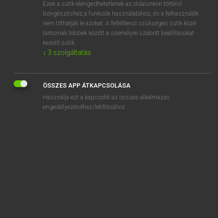
Ezek a sütik elengedhetetlenek az oldalunkon történő
böngészéshez,a funkciók használatához, és a felhasználók
nem tilthatják le azokat. A feltétlenül szükséges sütik közé
Lázár A. Péter, Varga György
tartoznak többek között a személyre szabott beállításokat
MAGYAR−ANGOL EGYETEMES NAGYSZÓTÁR
kezelő sütik.
↓
3
szolgáltatás
Kapcsolódó anyagok
ingerszegénység
ÖSSZES APP ÁTKAPCSOLÁSA
ingerület
Használja ezt a kapcsolót az összes alkalmazás
ingerületátvitel
engedélyezéséhez/letiltásához.
ingerületátvivő anyag
ingerült
ingerülten
ingerültség
-ing-es alak
inggallér