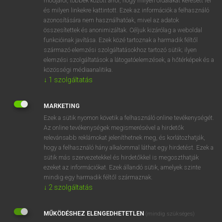
módjáról, többek között arról, hogy milyen oldalakat keresett fel
és milyen linkekre kattintott. Ezek az információk a felhasználó
VAN ELŐFIZETÉSED?
azonosítására nem használhatóak, mivel az adatok
összesítettek és anonimizáltak. Céljuk kizárólag a weboldal
Van előfizetésem a teljes szócikk megtekintéséhez.
funkcióinak javítása. Ezek közé tartoznak a harmadik féltől
származó elemzési szolgáltatásokhoz tartozó sütik; ilyen
BELÉPÉS
elemzési szolgáltatások a látogatóelemzések, a hőtérképek és a
közösségi médiaanalitika.
↓
1
szolgáltatás
MARKETING
Ezek a sütik nyomon követik a felhasználó online tevékenységét.
Az online tevékenységek megismerésével a hirdetők
NINCS ELŐFIZETÉSED?
relevánsabb reklámokat jeleníthetnek meg, és korlátozhatják,
Nincs regisztrációm és előfizetésem. A szótár 2 órás,
hogy a felhasználó hány alkalommal láthat egy hirdetést. Ezek a
díjmentes próbaverziójának elindításához regisztrálok és
sütik más szervezetekkel és hirdetőkkel is megoszthatják
belépek
.
ezeket az információkat. Ezek állandó sütik, amelyek szinte
mindig egy harmadik féltől származnak.
↓
2
szolgáltatás
REGISZTRÁCIÓ
MŰKÖDÉSHEZ ELENGEDHETETLEN
(mindig szükséges)