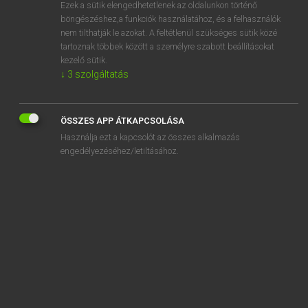
Ezek a sütik elengedhetetlenek az oldalunkon történő
böngészéshez,a funkciók használatához, és a felhasználók
nem tilthatják le azokat. A feltétlenül szükséges sütik közé
Lázár A. Péter, Varga György
tartoznak többek között a személyre szabott beállításokat
MAGYAR−ANGOL EGYETEMES NAGYSZÓTÁR
kezelő sütik.
↓
3
szolgáltatás
Kapcsolódó anyagok
infócunami
ÖSSZES APP ÁTKAPCSOLÁSA
infodémia
Használja ezt a kapcsolót az összes alkalmazás
infografika
engedélyezéséhez/letiltásához.
infománia
információ
információáradat
információáramlás
információátvitel
információcunami