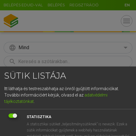
BELÉPÉS EDUID-VAL
BELÉPÉS
REGISZTRÁCIÓ
EN
menu
language
Mind
search
SÜTIK LISTÁJA
GR
KERESÉS
5
6
7
8
9
ö
ü
ó
Itt láthatja és testreszabhatja az önről gyűjtött információkat.
További információért kérjük, olvasd el az
adatvédelmi
r
t
z
u
i
o
p
ő
ú
LÁZÁR A. PÉTER, VARGA GYÖRGY
tájékoztatónkat
.
Magyar−angol egyetemes nagyszótár
g
h
j
k
l
é
á
ű
Ω
STATISZTIKA
v
b
n
m
,
.
-
AltGr
A statisztikai sütiket „teljesítménysütiknek” is nevezik. Ezek a
sütik információkat gyűjtenek a webhely használatának