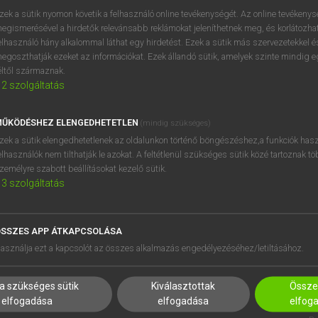
próbaverziójának elindítás
zek a sütik nyomon követik a felhasználó online tevékenységét. Az online tevékeny
BELÉPÉS
regisztrálok és
belépek
.
egismerésével a hirdetők relevánsabb reklámokat jeleníthetnek meg, és korlátozhat
elhasználó hány alkalommal láthat egy hirdetést. Ezek a sütik más szervezetekkel és
egoszthatják ezeket az információkat. Ezek állandó sütik, amelyek szinte mindig 
REGISZTRÁCIÓ
éltől származnak.
2
szolgáltatás
ŰKÖDÉSHEZ ELENGEDHETETLEN
(mindig szükséges)
zek a sütik elengedhetetlenek az oldalunkon történő böngészéshez,a funkciók hasz
elhasználók nem tilthatják le azokat. A feltétlenül szükséges sütik közé tartoznak t
zemélyre szabott beállításokat kezelő sütik.
3
szolgáltatás
SSZES APP ÁTKAPCSOLÁSA
HASZNÁLÓKNAK
SÚGÓ
asználja ezt a kapcsolót az összes alkalmazás engedélyezéséhez/letiltásához.
K
RÓLUNK
NTÉZMÉNYEKNEK
ELÉRHETŐSÉG
a szükséges sütik
Kiválasztottak
Összes
MEGOLDÁSOK
SÜTI BEÁLLÍTÁSOK
elfogadása
elfogadása
elfog