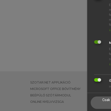
E
m
f
m
f
↓
M
E
f
s
↓
Ö
SZOTAR.NET APPLIKÁCIÓ
EGYÉNI FEL
H
MICROSOFT OFFICE BŐVÍTMÉNY
TANULÓKNA
BEÉPÜLŐ SZÓTÁRMODUL
OKTATÁSI I
Csak 
ONLINE NYELVVIZSGA
VÁLLALATI 