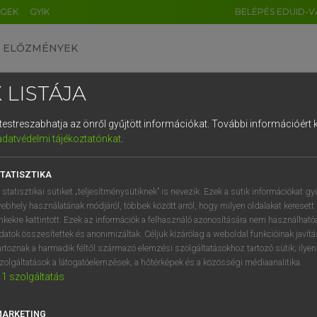
ÉGEK
GYIK
BELÉPÉS EDUID-V
ELŐZMÉNYEK
 LISTÁJA
és testreszabhatja az önről gyűjtött információkat.
További információért k
HU
DE
CN
FR
ES
IT
NL
RU
GR
adatvédelmi tájékoztatónkat
.
 A. PÉTER, VARGA GYÖRGY
1
2
3
4
5
6
7
8
9
yar−angol egyetemes nagyszótár
TATISZTIKA
q
w
e
r
t
z
u
i
 statisztikai sütiket „teljesítménysütiknek” is nevezik. Ezek a sütik információkat gy
ebhely használatának módjáról, többek között arról, hogy milyen oldalakat keresett 
a
s
d
f
g
h
j
k
l
é
inkekre kattintott. Ezek az információk a felhasználó azonosítására nem használható
datok összesítettek és anonimizáltak. Céljuk kizárólag a weboldal funkcióinak javít
í
y
x
c
v
b
n
m
,
.
artoznak a harmadik féltől származó elemzési szolgáltatásokhoz tartozó sütik; ilye
zolgáltatások a látogatóelemzések, a hőtérképek és a közösségi médiaanalitika.
VAN ELŐFIZETÉSED?
NINCS ELŐFIZETÉSED
1
szolgáltatás
előfizetésem a teljes szócikk
Nincs regisztrációm és előfiz
megtekintéséhez.
A szótár 2 órás, díjmente
MARKETING