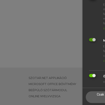
E
m
f
m
f
↓
M
E
f
s
↓
Ö
SZOTAR.NET APPLIKÁCIÓ
EGYÉNI FEL
H
MICROSOFT OFFICE BŐVÍTMÉNY
TANULÓKNA
BEÉPÜLŐ SZÓTÁRMODUL
OKTATÁSI I
Csak 
ONLINE NYELVVIZSGA
VÁLLALATI 