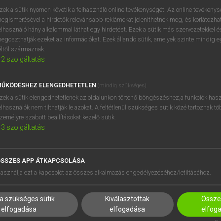
próbaverziójának elindítás
zek a sütik nyomon követik a felhasználó online tevékenységét. Az online tevékeny
BELÉPÉS
regisztrálok és
belépek
.
egismerésével a hirdetők relevánsabb reklámokat jeleníthetnek meg, és korlátozhat
elhasználó hány alkalommal láthat egy hirdetést. Ezek a sütik más szervezetekkel és
egoszthatják ezeket az információkat. Ezek állandó sütik, amelyek szinte mindig 
REGISZTRÁCIÓ
éltől származnak.
2
szolgáltatás
ŰKÖDÉSHEZ ELENGEDHETETLEN
(mindig szükséges)
zek a sütik elengedhetetlenek az oldalunkon történő böngészéshez,a funkciók hasz
elhasználók nem tilthatják le azokat. A feltétlenül szükséges sütik közé tartoznak t
zemélyre szabott beállításokat kezelő sütik.
3
szolgáltatás
SSZES APP ÁTKAPCSOLÁSA
HASZNÁLÓKNAK
SÚGÓ
asználja ezt a kapcsolót az összes alkalmazás engedélyezéséhez/letiltásához.
K
RÓLUNK
NTÉZMÉNYEKNEK
ELÉRHETŐSÉG
a szükséges sütik
Kiválasztottak
Összes
MEGOLDÁSOK
SÜTI BEÁLLÍTÁSOK
elfogadása
elfogadása
elfog