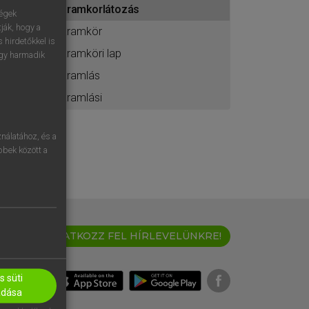
áramkorlátozás
ához
ségek
ják, hogy a
áramkör
 hirdetőkkel is
áramköri lap
egy harmadik
áramlás
áramlási
nálatához, és a
öbbek között a
IRATKOZZ FEL HÍRLEVELÜNKRE!
 süti
adása