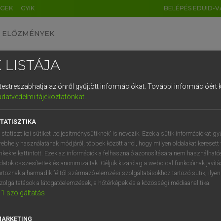
ÉGEK
GYIK
BELÉPÉS EDUID-V
ELŐZMÉNYEK
 LISTÁJA
és testreszabhatja az önről gyűjtött információkat.
További információért k
HU
DE
CN
FR
ES
IT
NL
RU
GR
adatvédelmi tájékoztatónkat
.
 A. PÉTER, VARGA GYÖRGY
1
2
3
4
5
6
7
8
9
yar−angol egyetemes nagyszótár
TATISZTIKA
q
w
e
r
t
z
u
i
 statisztikai sütiket „teljesítménysütiknek” is nevezik. Ezek a sütik információkat gy
ebhely használatának módjáról, többek között arról, hogy milyen oldalakat keresett 
a
s
d
f
g
h
j
k
l
é
inkekre kattintott. Ezek az információk a felhasználó azonosítására nem használható
datok összesítettek és anonimizáltak. Céljuk kizárólag a weboldal funkcióinak javít
í
y
x
c
v
b
n
m
,
.
artoznak a harmadik féltől származó elemzési szolgáltatásokhoz tartozó sütik; ilye
zolgáltatások a látogatóelemzések, a hőtérképek és a közösségi médiaanalitika.
VAN ELŐFIZETÉSED?
NINCS ELŐFIZETÉSED
1
szolgáltatás
előfizetésem a teljes szócikk
Nincs regisztrációm és előfiz
megtekintéséhez.
A szótár 2 órás, díjmente
MARKETING