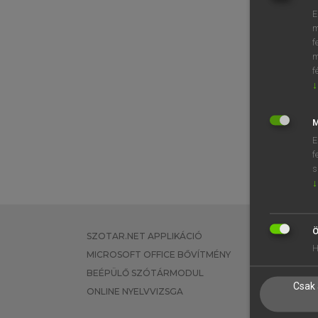
E
m
f
m
f
↓
M
E
f
s
↓
Ö
SZOTAR.NET APPLIKÁCIÓ
EGYÉNI FEL
H
MICROSOFT OFFICE BŐVÍTMÉNY
TANULÓKNA
BEÉPÜLŐ SZÓTÁRMODUL
OKTATÁSI I
Csak 
ONLINE NYELVVIZSGA
VÁLLALATI 