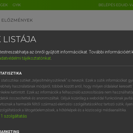
ÉGEK
GYIK
BELÉPÉS EDUID-V
ELŐZMÉNYEK
 LISTÁJA
és testreszabhatja az önről gyűjtött információkat.
További információért k
HU
DE
CN
FR
ES
IT
NL
RU
GR
adatvédelmi tájékoztatónkat
.
 A. PÉTER, VARGA GYÖRGY
1
2
3
4
5
6
7
8
9
yar−angol egyetemes nagyszótár
TATISZTIKA
q
w
e
r
t
z
u
i
 statisztikai sütiket „teljesítménysütiknek” is nevezik. Ezek a sütik információkat gy
ebhely használatának módjáról, többek között arról, hogy milyen oldalakat keresett 
a
s
d
f
g
h
j
k
l
é
inkekre kattintott. Ezek az információk a felhasználó azonosítására nem használható
datok összesítettek és anonimizáltak. Céljuk kizárólag a weboldal funkcióinak javít
í
y
x
c
v
b
n
m
,
.
artoznak a harmadik féltől származó elemzési szolgáltatásokhoz tartozó sütik; ilye
zolgáltatások a látogatóelemzések, a hőtérképek és a közösségi médiaanalitika.
VAN ELŐFIZETÉSED?
NINCS ELŐFIZETÉSED
1
szolgáltatás
előfizetésem a teljes szócikk
Nincs regisztrációm és előfiz
megtekintéséhez.
A szótár 2 órás, díjmente
MARKETING