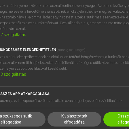
próbaverziójának elindítás
zek a sütik nyomon követik a felhasználó online tevékenységét. Az online tevékeny
BELÉPÉS
regisztrálok és
belépek
.
egismerésével a hirdetők relevánsabb reklámokat jeleníthetnek meg, és korlátozhat
elhasználó hány alkalommal láthat egy hirdetést. Ezek a sütik más szervezetekkel és
egoszthatják ezeket az információkat. Ezek állandó sütik, amelyek szinte mindig 
REGISZTRÁCIÓ
éltől származnak.
2
szolgáltatás
ŰKÖDÉSHEZ ELENGEDHETETLEN
(mindig szükséges)
zek a sütik elengedhetetlenek az oldalunkon történő böngészéshez,a funkciók hasz
elhasználók nem tilthatják le azokat. A feltétlenül szükséges sütik közé tartoznak t
zemélyre szabott beállításokat kezelő sütik.
3
szolgáltatás
SSZES APP ÁTKAPCSOLÁSA
HASZNÁLÓKNAK
SÚGÓ
asználja ezt a kapcsolót az összes alkalmazás engedélyezéséhez/letiltásához.
K
RÓLUNK
NTÉZMÉNYEKNEK
ELÉRHETŐSÉG
a szükséges sütik
Kiválasztottak
Összes
MEGOLDÁSOK
SÜTI BEÁLLÍTÁSOK
elfogadása
elfogadása
elfog