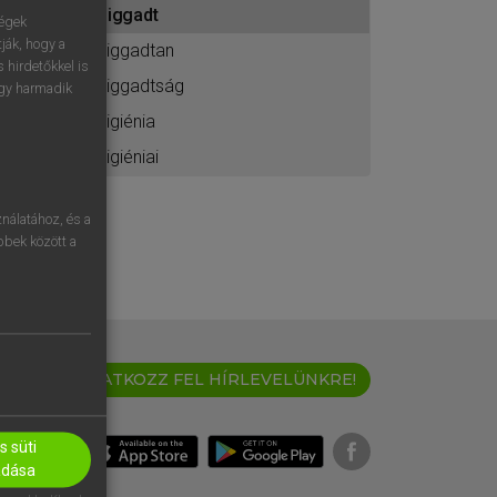
higgadt
ához
ségek
ják, hogy a
higgadtan
 hirdetőkkel is
higgadtság
egy harmadik
higiénia
higiéniai
nálatához, és a
öbbek között a
IRATKOZZ FEL HÍRLEVELÜNKRE!
 süti
adása