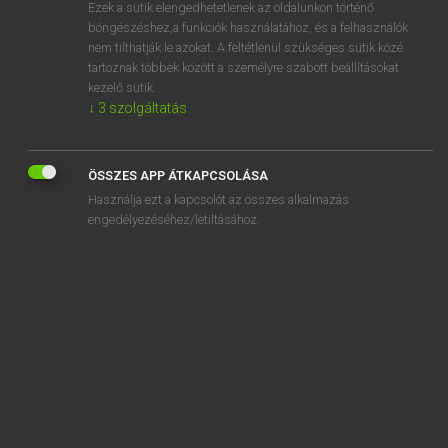
Ezek a sütik elengedhetetlenek az oldalunkon történő
böngészéshez,a funkciók használatához, és a felhasználók
nem tilthatják le azokat. A feltétlenül szükséges sütik közé
Lázár A. Péter, Varga György
tartoznak többek között a személyre szabott beállításokat
MAGYAR−ANGOL EGYETEMES NAGYSZÓTÁR
kezelő sütik.
↓
3
szolgáltatás
Kapcsolódó anyagok
helyiségprivatizáció
ÖSSZES APP ÁTKAPCSOLÁSA
helyismeret
Használja ezt a kapcsolót az összes alkalmazás
helyjegy
engedélyezéséhez/letiltásához.
helykihasználás
helykímélő
helykitöltő
helyközi autóbusz
helyközi beszélgetés
helyközi közlekedés