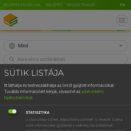
BELÉPÉS EDUID-VAL
BELÉPÉS
REGISZTRÁCIÓ
EN
menu
language
Mind
search
SÜTIK LISTÁJA
GR
KERESÉS
5
6
7
8
9
ö
ü
ó
Itt láthatja és testreszabhatja az önről gyűjtött információkat.
További információért kérjük, olvasd el az
adatvédelmi
r
t
z
u
i
o
p
ő
ú
LÁZÁR A. PÉTER, VARGA GYÖRGY
tájékoztatónkat
.
Magyar−angol egyetemes nagyszótár
g
h
j
k
l
é
á
ű
Ω
STATISZTIKA
v
b
n
m
,
.
-
AltGr
A statisztikai sütiket „teljesítménysütiknek” is nevezik. Ezek a
sütik információkat gyűjtenek a webhely használatának