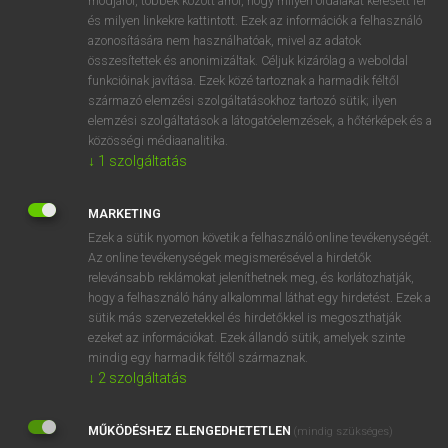
módjáról, többek között arról, hogy milyen oldalakat keresett fel
és milyen linkekre kattintott. Ezek az információk a felhasználó
VAN ELŐFIZETÉSED?
azonosítására nem használhatóak, mivel az adatok
összesítettek és anonimizáltak. Céljuk kizárólag a weboldal
Van előfizetésem a teljes szócikk megtekintéséhez.
funkcióinak javítása. Ezek közé tartoznak a harmadik féltől
származó elemzési szolgáltatásokhoz tartozó sütik; ilyen
BELÉPÉS
elemzési szolgáltatások a látogatóelemzések, a hőtérképek és a
közösségi médiaanalitika.
↓
1
szolgáltatás
MARKETING
Ezek a sütik nyomon követik a felhasználó online tevékenységét.
Az online tevékenységek megismerésével a hirdetők
NINCS ELŐFIZETÉSED?
relevánsabb reklámokat jeleníthetnek meg, és korlátozhatják,
Nincs regisztrációm és előfizetésem. A szótár 2 órás,
hogy a felhasználó hány alkalommal láthat egy hirdetést. Ezek a
díjmentes próbaverziójának elindításához regisztrálok és
sütik más szervezetekkel és hirdetőkkel is megoszthatják
belépek
.
ezeket az információkat. Ezek állandó sütik, amelyek szinte
mindig egy harmadik féltől származnak.
↓
2
szolgáltatás
REGISZTRÁCIÓ
MŰKÖDÉSHEZ ELENGEDHETETLEN
(mindig szükséges)