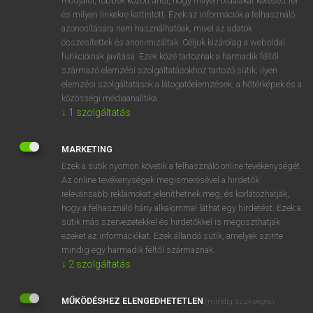
módjáról, többek között arról, hogy milyen oldalakat keresett fel
és milyen linkekre kattintott. Ezek az információk a felhasználó
VAN ELŐFIZETÉSED?
azonosítására nem használhatóak, mivel az adatok
összesítettek és anonimizáltak. Céljuk kizárólag a weboldal
Van előfizetésem a teljes szócikk megtekintéséhez.
funkcióinak javítása. Ezek közé tartoznak a harmadik féltől
származó elemzési szolgáltatásokhoz tartozó sütik; ilyen
BELÉPÉS
elemzési szolgáltatások a látogatóelemzések, a hőtérképek és a
közösségi médiaanalitika.
↓
1
szolgáltatás
MARKETING
Ezek a sütik nyomon követik a felhasználó online tevékenységét.
Az online tevékenységek megismerésével a hirdetők
NINCS ELŐFIZETÉSED?
relevánsabb reklámokat jeleníthetnek meg, és korlátozhatják,
Nincs regisztrációm és előfizetésem. A szótár 2 órás,
hogy a felhasználó hány alkalommal láthat egy hirdetést. Ezek a
díjmentes próbaverziójának elindításához regisztrálok és
sütik más szervezetekkel és hirdetőkkel is megoszthatják
belépek
.
ezeket az információkat. Ezek állandó sütik, amelyek szinte
mindig egy harmadik féltől származnak.
↓
2
szolgáltatás
REGISZTRÁCIÓ
MŰKÖDÉSHEZ ELENGEDHETETLEN
(mindig szükséges)