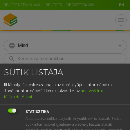
BELÉPÉS EDUID-VAL
BELÉPÉS
REGISZTRÁCIÓ
EN
menu
language
Mind
search
SÜTIK LISTÁJA
GR
KERESÉS
5
6
7
8
9
ö
ü
ó
Itt láthatja és testreszabhatja az önről gyűjtött információkat.
További információért kérjük, olvasd el az
adatvédelmi
r
t
z
u
i
o
p
ő
ú
LÁZÁR A. PÉTER, VARGA GYÖRGY
tájékoztatónkat
.
Magyar−angol egyetemes nagyszótár
g
h
j
k
l
é
á
ű
Ω
STATISZTIKA
v
b
n
m
,
.
-
AltGr
A statisztikai sütiket „teljesítménysütiknek” is nevezik. Ezek a
sütik információkat gyűjtenek a webhely használatának