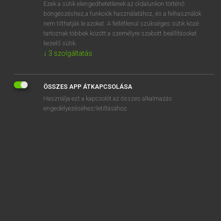
Ezek a sütik elengedhetetlenek az oldalunkon történő
böngészéshez,a funkciók használatához, és a felhasználók
nem tilthatják le azokat. A feltétlenül szükséges sütik közé
Lázár A. Péter, Varga György
tartoznak többek között a személyre szabott beállításokat
MAGYAR−ANGOL EGYETEMES NAGYSZÓTÁR
kezelő sütik.
↓
3
szolgáltatás
Kapcsolódó anyagok
hasonlítható
ÖSSZES APP ÁTKAPCSOLÁSA
hasonló
Használja ezt a kapcsolót az összes alkalmazás
hasonlóképp
engedélyezéséhez/letiltásához.
hasonlóság
hasonmás
hasonmás kiadás
hasonnemű
hasonnevű
hasonszenvi gyógymód