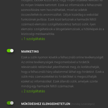
módjáról, többek között arról, hogy milyen oldalakat keresett fel
és milyen linkekre kattintott. Ezek az információk a felhasználó
VAN ELŐFIZETÉSED?
azonosítására nem használhatóak, mivel az adatok
összesítettek és anonimizáltak. Céljuk kizárólag a weboldal
Van előfizetésem a teljes szócikk megtekintéséhez.
funkcióinak javítása. Ezek közé tartoznak a harmadik féltől
származó elemzési szolgáltatásokhoz tartozó sütik; ilyen
BELÉPÉS
elemzési szolgáltatások a látogatóelemzések, a hőtérképek és a
közösségi médiaanalitika.
↓
1
szolgáltatás
MARKETING
Ezek a sütik nyomon követik a felhasználó online tevékenységét.
Az online tevékenységek megismerésével a hirdetők
NINCS ELŐFIZETÉSED?
relevánsabb reklámokat jeleníthetnek meg, és korlátozhatják,
Nincs regisztrációm és előfizetésem. A szótár 2 órás,
hogy a felhasználó hány alkalommal láthat egy hirdetést. Ezek a
díjmentes próbaverziójának elindításához regisztrálok és
sütik más szervezetekkel és hirdetőkkel is megoszthatják
belépek
.
ezeket az információkat. Ezek állandó sütik, amelyek szinte
mindig egy harmadik féltől származnak.
↓
2
szolgáltatás
REGISZTRÁCIÓ
MŰKÖDÉSHEZ ELENGEDHETETLEN
(mindig szükséges)