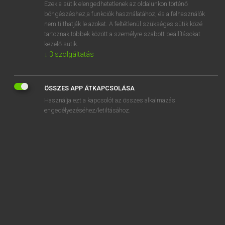
Ezek a sütik elengedhetetlenek az oldalunkon történő
böngészéshez,a funkciók használatához, és a felhasználók
nem tilthatják le azokat. A feltétlenül szükséges sütik közé
Lázár A. Péter, Varga György
tartoznak többek között a személyre szabott beállításokat
MAGYAR−ANGOL EGYETEMES NAGYSZÓTÁR
kezelő sütik.
↓
3
szolgáltatás
Kapcsolódó anyagok
haladvány
ÖSSZES APP ÁTKAPCSOLÁSA
Halak
Használja ezt a kapcsolót az összes alkalmazás
halál
engedélyezéséhez/letiltásához.
halálbüntetés
halálcsoport
haláleset
haláleseti ajándék
haláleseti juttatás
halálfej