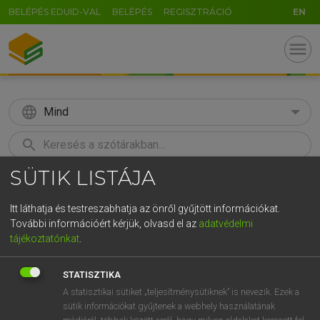
BELÉPÉS EDUID-VAL
BELÉPÉS
REGISZTRÁCIÓ
EN
menu
language
Mind
search
SÜTIK LISTÁJA
GR
KERESÉS
5
6
7
8
9
ö
ü
ó
Itt láthatja és testreszabhatja az önről gyűjtött információkat.
További információért kérjük, olvasd el az
adatvédelmi
r
t
z
u
i
o
p
ő
ú
LÁZÁR A. PÉTER, VARGA GYÖRGY
tájékoztatónkat
.
Magyar−angol egyetemes nagyszótár
g
h
j
k
l
é
á
ű
Ω
STATISZTIKA
v
b
n
m
,
.
-
AltGr
A statisztikai sütiket „teljesítménysütiknek” is nevezik. Ezek a
sütik információkat gyűjtenek a webhely használatának