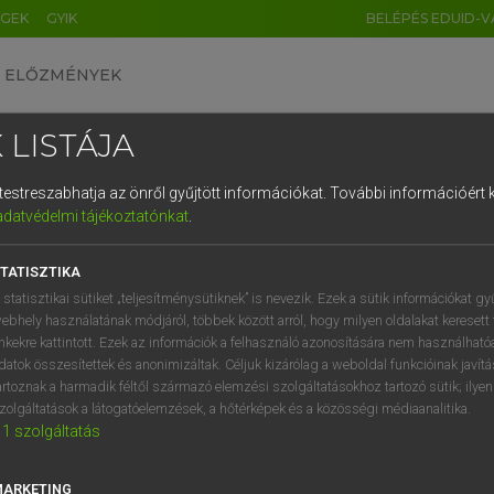
ÉGEK
GYIK
BELÉPÉS EDUID-V
ELŐZMÉNYEK
 LISTÁJA
és testreszabhatja az önről gyűjtött információkat.
További információért k
HU
DE
CN
FR
ES
IT
NL
RU
GR
adatvédelmi tájékoztatónkat
.
 A. PÉTER, VARGA GYÖRGY
1
2
3
4
5
6
7
8
9
yar−angol egyetemes nagyszótár
TATISZTIKA
q
w
e
r
t
z
u
i
 statisztikai sütiket „teljesítménysütiknek” is nevezik. Ezek a sütik információkat gy
ebhely használatának módjáról, többek között arról, hogy milyen oldalakat keresett 
a
s
d
f
g
h
j
k
l
é
inkekre kattintott. Ezek az információk a felhasználó azonosítására nem használható
datok összesítettek és anonimizáltak. Céljuk kizárólag a weboldal funkcióinak javít
í
y
x
c
v
b
n
m
,
.
artoznak a harmadik féltől származó elemzési szolgáltatásokhoz tartozó sütik; ilye
zolgáltatások a látogatóelemzések, a hőtérképek és a közösségi médiaanalitika.
VAN ELŐFIZETÉSED?
NINCS ELŐFIZETÉSED
1
szolgáltatás
előfizetésem a teljes szócikk
Nincs regisztrációm és előfiz
megtekintéséhez.
A szótár 2 órás, díjmente
MARKETING