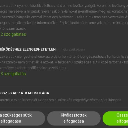
próbaverziójának elindítás
zek a sütik nyomon követik a felhasználó online tevékenységét. Az online tevékeny
BELÉPÉS
regisztrálok és
belépek
.
egismerésével a hirdetők relevánsabb reklámokat jeleníthetnek meg, és korlátozhat
elhasználó hány alkalommal láthat egy hirdetést. Ezek a sütik más szervezetekkel és
egoszthatják ezeket az információkat. Ezek állandó sütik, amelyek szinte mindig 
REGISZTRÁCIÓ
éltől származnak.
2
szolgáltatás
ŰKÖDÉSHEZ ELENGEDHETETLEN
(mindig szükséges)
zek a sütik elengedhetetlenek az oldalunkon történő böngészéshez,a funkciók hasz
elhasználók nem tilthatják le azokat. A feltétlenül szükséges sütik közé tartoznak t
zemélyre szabott beállításokat kezelő sütik.
3
szolgáltatás
SSZES APP ÁTKAPCSOLÁSA
HASZNÁLÓKNAK
SÚGÓ
asználja ezt a kapcsolót az összes alkalmazás engedélyezéséhez/letiltásához.
K
RÓLUNK
NTÉZMÉNYEKNEK
ELÉRHETŐSÉG
a szükséges sütik
Kiválasztottak
Összes
MEGOLDÁSOK
SÜTI BEÁLLÍTÁSOK
elfogadása
elfogadása
elfog