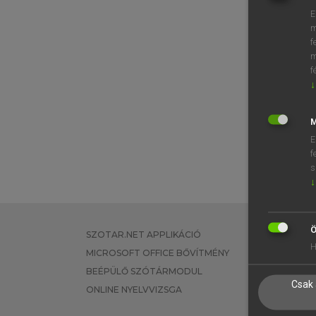
E
m
f
m
f
↓
M
E
f
s
↓
Ö
SZOTAR.NET APPLIKÁCIÓ
EGYÉNI FEL
H
MICROSOFT OFFICE BŐVÍTMÉNY
TANULÓKNA
BEÉPÜLŐ SZÓTÁRMODUL
OKTATÁSI I
Csak 
ONLINE NYELVVIZSGA
VÁLLALATI 