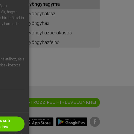
gyöngyhagyma
ához
ségek
ják, hogy a
gyöngyhalász
 hirdetőkkel is
gyöngyház
egy harmadik
gyöngyházberakásos
gyöngyházfelhő
nálatához, és a
öbbek között a
IRATKOZZ FEL HÍRLEVELÜNKRE!
 süti
adása