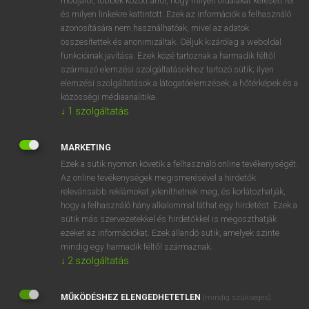
módjáról, többek között arról, hogy milyen oldalakat keresett fel
és milyen linkekre kattintott. Ezek az információk a felhasználó
VAN ELŐFIZETÉSED?
azonosítására nem használhatóak, mivel az adatok
összesítettek és anonimizáltak. Céljuk kizárólag a weboldal
Van előfizetésem a teljes szócikk megtekintéséhez.
funkcióinak javítása. Ezek közé tartoznak a harmadik féltől
származó elemzési szolgáltatásokhoz tartozó sütik; ilyen
BELÉPÉS
elemzési szolgáltatások a látogatóelemzések, a hőtérképek és a
közösségi médiaanalitika.
↓
1
szolgáltatás
MARKETING
Ezek a sütik nyomon követik a felhasználó online tevékenységét.
Az online tevékenységek megismerésével a hirdetők
NINCS ELŐFIZETÉSED?
relevánsabb reklámokat jeleníthetnek meg, és korlátozhatják,
Nincs regisztrációm és előfizetésem. A szótár 2 órás,
hogy a felhasználó hány alkalommal láthat egy hirdetést. Ezek a
díjmentes próbaverziójának elindításához regisztrálok és
sütik más szervezetekkel és hirdetőkkel is megoszthatják
belépek
.
ezeket az információkat. Ezek állandó sütik, amelyek szinte
mindig egy harmadik féltől származnak.
↓
2
szolgáltatás
REGISZTRÁCIÓ
MŰKÖDÉSHEZ ELENGEDHETETLEN
(mindig szükséges)