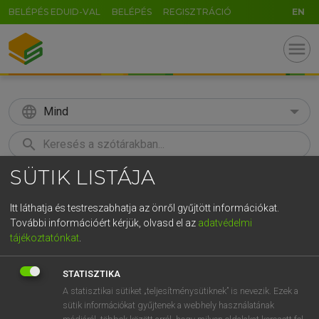
BELÉPÉS EDUID-VAL
BELÉPÉS
REGISZTRÁCIÓ
EN
menu
language
Mind
search
SÜTIK LISTÁJA
GR
KERESÉS
5
6
7
8
9
ö
ü
ó
Itt láthatja és testreszabhatja az önről gyűjtött információkat.
További információért kérjük, olvasd el az
adatvédelmi
r
t
z
u
i
o
p
ő
ú
LÁZÁR A. PÉTER, VARGA GYÖRGY
tájékoztatónkat
.
Magyar−angol egyetemes nagyszótár
g
h
j
k
l
é
á
ű
Ω
STATISZTIKA
v
b
n
m
,
.
-
AltGr
A statisztikai sütiket „teljesítménysütiknek” is nevezik. Ezek a
sütik információkat gyűjtenek a webhely használatának