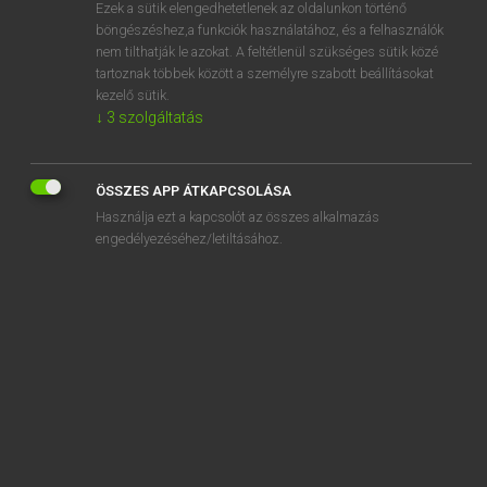
Ezek a sütik elengedhetetlenek az oldalunkon történő
böngészéshez,a funkciók használatához, és a felhasználók
nem tilthatják le azokat. A feltétlenül szükséges sütik közé
Lázár A. Péter, Varga György
tartoznak többek között a személyre szabott beállításokat
MAGYAR−ANGOL EGYETEMES NAGYSZÓTÁR
kezelő sütik.
↓
3
szolgáltatás
Kapcsolódó anyagok
gramofon
ÖSSZES APP ÁTKAPCSOLÁSA
gramofonlemez
Használja ezt a kapcsolót az összes alkalmazás
gramofontű
engedélyezéséhez/letiltásához.
gránát
gránátalma
gránátnyomás
gránátos
gránátszilánk
gránáttűz