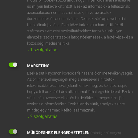
módjáról, többek között arról, hogy milyen oldalakat keresett fel
és milyen linkekre kattintott. Ezek az információk a felhasználó
VAN ELŐFIZETÉSED?
azonosítására nem használhatóak, mivel az adatok
összesítettek és anonimizáltak. Céljuk kizárólag a weboldal
Van előfizetésem a teljes szócikk megtekintéséhez.
funkcióinak javítása. Ezek közé tartoznak a harmadik féltől
származó elemzési szolgáltatásokhoz tartozó sütik; ilyen
BELÉPÉS
elemzési szolgáltatások a látogatóelemzések, a hőtérképek és a
közösségi médiaanalitika.
↓
1
szolgáltatás
MARKETING
Ezek a sütik nyomon követik a felhasználó online tevékenységét.
Az online tevékenységek megismerésével a hirdetők
NINCS ELŐFIZETÉSED?
relevánsabb reklámokat jeleníthetnek meg, és korlátozhatják,
Nincs regisztrációm és előfizetésem. A szótár 2 órás,
hogy a felhasználó hány alkalommal láthat egy hirdetést. Ezek a
díjmentes próbaverziójának elindításához regisztrálok és
sütik más szervezetekkel és hirdetőkkel is megoszthatják
belépek
.
ezeket az információkat. Ezek állandó sütik, amelyek szinte
mindig egy harmadik féltől származnak.
↓
2
szolgáltatás
REGISZTRÁCIÓ
MŰKÖDÉSHEZ ELENGEDHETETLEN
(mindig szükséges)