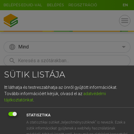
BELÉPÉS EDUID-VAL
BELÉPÉS
REGISZTRÁCIÓ
EN
menu
language
Mind
search
SÜTIK LISTÁJA
GR
KERESÉS
5
6
7
8
9
ö
ü
ó
Itt láthatja és testreszabhatja az önről gyűjtött információkat.
További információért kérjük, olvasd el az
adatvédelmi
r
t
z
u
i
o
p
ő
ú
LÁZÁR A. PÉTER, VARGA GYÖRGY
tájékoztatónkat
.
Magyar−angol egyetemes nagyszótár
g
h
j
k
l
é
á
ű
Ω
STATISZTIKA
v
b
n
m
,
.
-
AltGr
A statisztikai sütiket „teljesítménysütiknek” is nevezik. Ezek a
sütik információkat gyűjtenek a webhely használatának