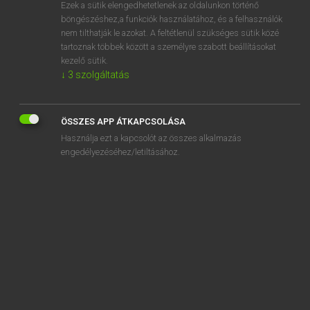
Ezek a sütik elengedhetetlenek az oldalunkon történő
böngészéshez,a funkciók használatához, és a felhasználók
nem tilthatják le azokat. A feltétlenül szükséges sütik közé
Lázár A. Péter, Varga György
tartoznak többek között a személyre szabott beállításokat
MAGYAR−ANGOL EGYETEMES NAGYSZÓTÁR
kezelő sütik.
↓
3
szolgáltatás
Kapcsolódó anyagok
glutamát
ÖSSZES APP ÁTKAPCSOLÁSA
glutamin
Használja ezt a kapcsolót az összes alkalmazás
glutaminsav
engedélyezéséhez/letiltásához.
glutén
gluténmentes
glükon
glükóz
glükózszintmérő
glükóztolerancia-teszt