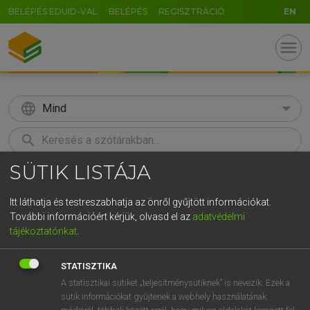
BELÉPÉS EDUID-VAL
BELÉPÉS
REGISZTRÁCIÓ
EN
menu
language
Mind
search
SÜTIK LISTÁJA
GR
KERESÉS
5
6
7
8
9
ö
ü
ó
Itt láthatja és testreszabhatja az önről gyűjtött információkat.
További információért kérjük, olvasd el az
adatvédelmi
r
t
z
u
i
o
p
ő
ú
LÁZÁR A. PÉTER, VARGA GYÖRGY
tájékoztatónkat
.
Magyar−angol egyetemes nagyszótár
g
h
j
k
l
é
á
ű
Ω
STATISZTIKA
v
b
n
m
,
.
-
AltGr
A statisztikai sütiket „teljesítménysütiknek” is nevezik. Ezek a
sütik információkat gyűjtenek a webhely használatának