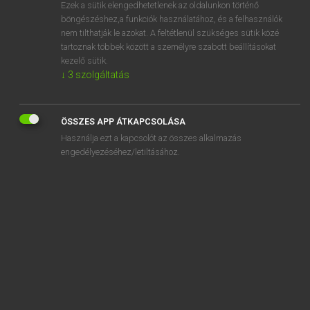
Ezek a sütik elengedhetetlenek az oldalunkon történő
böngészéshez,a funkciók használatához, és a felhasználók
nem tilthatják le azokat. A feltétlenül szükséges sütik közé
Lázár A. Péter, Varga György
tartoznak többek között a személyre szabott beállításokat
MAGYAR−ANGOL EGYETEMES NAGYSZÓTÁR
kezelő sütik.
↓
3
szolgáltatás
Kapcsolódó anyagok
geohidrológus
ÖSSZES APP ÁTKAPCSOLÁSA
geoid
Használja ezt a kapcsolót az összes alkalmazás
geoinformáció
engedélyezéséhez/letiltásához.
geoinformatika
geokémia
geokémiai
geokémikus
geokerítés
geokronológia