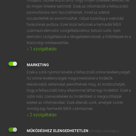
módjáról, többek között arról, hogy milyen oldalakat keresett fel
és milyen linkekre kattintott. Ezek az információk a felhasználó
VAN ELŐFIZETÉSED?
azonosítására nem használhatóak, mivel az adatok
összesítettek és anonimizáltak. Céljuk kizárólag a weboldal
Van előfizetésem a teljes szócikk megtekintéséhez.
funkcióinak javítása. Ezek közé tartoznak a harmadik féltől
származó elemzési szolgáltatásokhoz tartozó sütik; ilyen
BELÉPÉS
elemzési szolgáltatások a látogatóelemzések, a hőtérképek és a
közösségi médiaanalitika.
↓
1
szolgáltatás
MARKETING
Ezek a sütik nyomon követik a felhasználó online tevékenységét.
Az online tevékenységek megismerésével a hirdetők
NINCS ELŐFIZETÉSED?
relevánsabb reklámokat jeleníthetnek meg, és korlátozhatják,
Nincs regisztrációm és előfizetésem. A szótár 2 órás,
hogy a felhasználó hány alkalommal láthat egy hirdetést. Ezek a
díjmentes próbaverziójának elindításához regisztrálok és
sütik más szervezetekkel és hirdetőkkel is megoszthatják
belépek
.
ezeket az információkat. Ezek állandó sütik, amelyek szinte
mindig egy harmadik féltől származnak.
↓
2
szolgáltatás
REGISZTRÁCIÓ
MŰKÖDÉSHEZ ELENGEDHETETLEN
(mindig szükséges)