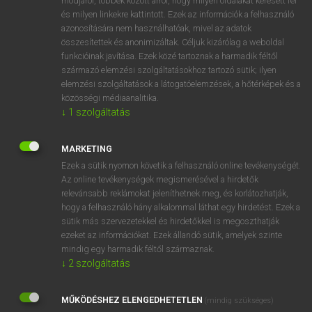
módjáról, többek között arról, hogy milyen oldalakat keresett fel
és milyen linkekre kattintott. Ezek az információk a felhasználó
VAN ELŐFIZETÉSED?
azonosítására nem használhatóak, mivel az adatok
összesítettek és anonimizáltak. Céljuk kizárólag a weboldal
Van előfizetésem a teljes szócikk megtekintéséhez.
funkcióinak javítása. Ezek közé tartoznak a harmadik féltől
származó elemzési szolgáltatásokhoz tartozó sütik; ilyen
BELÉPÉS
elemzési szolgáltatások a látogatóelemzések, a hőtérképek és a
közösségi médiaanalitika.
↓
1
szolgáltatás
MARKETING
Ezek a sütik nyomon követik a felhasználó online tevékenységét.
Az online tevékenységek megismerésével a hirdetők
NINCS ELŐFIZETÉSED?
relevánsabb reklámokat jeleníthetnek meg, és korlátozhatják,
Nincs regisztrációm és előfizetésem. A szótár 2 órás,
hogy a felhasználó hány alkalommal láthat egy hirdetést. Ezek a
díjmentes próbaverziójának elindításához regisztrálok és
sütik más szervezetekkel és hirdetőkkel is megoszthatják
belépek
.
ezeket az információkat. Ezek állandó sütik, amelyek szinte
mindig egy harmadik féltől származnak.
↓
2
szolgáltatás
REGISZTRÁCIÓ
MŰKÖDÉSHEZ ELENGEDHETETLEN
(mindig szükséges)