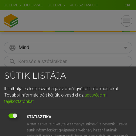
BELÉPÉS EDUID-VAL
BELÉPÉS
REGISZTRÁCIÓ
EN
menu
language
Mind
search
SÜTIK LISTÁJA
GR
KERESÉS
5
6
7
8
9
ö
ü
ó
Itt láthatja és testreszabhatja az önről gyűjtött információkat.
További információért kérjük, olvasd el az
adatvédelmi
r
t
z
u
i
o
p
ő
ú
LÁZÁR A. PÉTER, VARGA GYÖRGY
tájékoztatónkat
.
Magyar−angol egyetemes nagyszótár
g
h
j
k
l
é
á
ű
Ω
STATISZTIKA
v
b
n
m
,
.
-
AltGr
A statisztikai sütiket „teljesítménysütiknek” is nevezik. Ezek a
sütik információkat gyűjtenek a webhely használatának