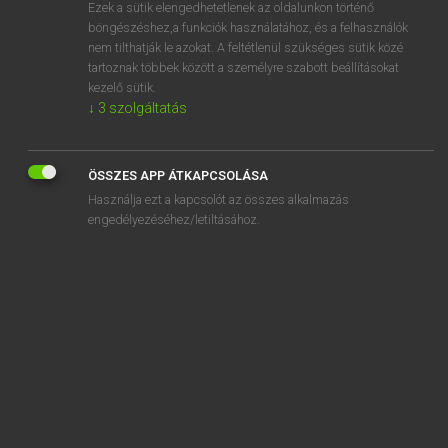
Ezek a sütik elengedhetetlenek az oldalunkon történő
böngészéshez,a funkciók használatához, és a felhasználók
nem tilthatják le azokat. A feltétlenül szükséges sütik közé
Lázár A. Péter, Varga György
tartoznak többek között a személyre szabott beállításokat
MAGYAR−ANGOL EGYETEMES NAGYSZÓTÁR
kezelő sütik.
↓
3
szolgáltatás
Kapcsolódó anyagok
gázöngyújtó
ÖSSZES APP ÁTKAPCSOLÁSA
gázpalack
Használja ezt a kapcsolót az összes alkalmazás
gázpedál
engedélyezéséhez/letiltásához.
gázrészvény
gázrezsó
gázriadó
gázriasztás
gázriasztó
gázrobbanás