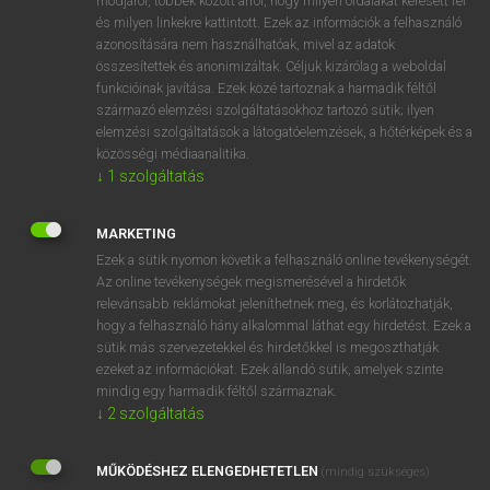
módjáról, többek között arról, hogy milyen oldalakat keresett fel
és milyen linkekre kattintott. Ezek az információk a felhasználó
VAN ELŐFIZETÉSED?
azonosítására nem használhatóak, mivel az adatok
összesítettek és anonimizáltak. Céljuk kizárólag a weboldal
Van előfizetésem a teljes szócikk megtekintéséhez.
funkcióinak javítása. Ezek közé tartoznak a harmadik féltől
származó elemzési szolgáltatásokhoz tartozó sütik; ilyen
BELÉPÉS
elemzési szolgáltatások a látogatóelemzések, a hőtérképek és a
közösségi médiaanalitika.
↓
1
szolgáltatás
MARKETING
Ezek a sütik nyomon követik a felhasználó online tevékenységét.
Az online tevékenységek megismerésével a hirdetők
NINCS ELŐFIZETÉSED?
relevánsabb reklámokat jeleníthetnek meg, és korlátozhatják,
Nincs regisztrációm és előfizetésem. A szótár 2 órás,
hogy a felhasználó hány alkalommal láthat egy hirdetést. Ezek a
díjmentes próbaverziójának elindításához regisztrálok és
sütik más szervezetekkel és hirdetőkkel is megoszthatják
belépek
.
ezeket az információkat. Ezek állandó sütik, amelyek szinte
mindig egy harmadik féltől származnak.
↓
2
szolgáltatás
REGISZTRÁCIÓ
MŰKÖDÉSHEZ ELENGEDHETETLEN
(mindig szükséges)