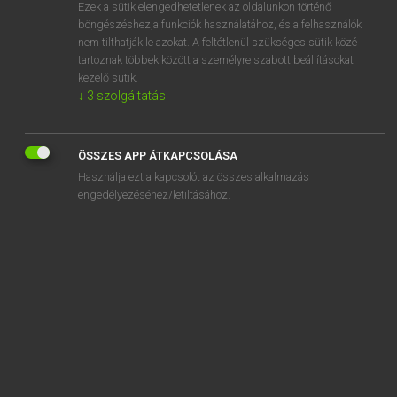
Ezek a sütik elengedhetetlenek az oldalunkon történő
böngészéshez,a funkciók használatához, és a felhasználók
nem tilthatják le azokat. A feltétlenül szükséges sütik közé
Lázár A. Péter, Varga György
tartoznak többek között a személyre szabott beállításokat
MAGYAR−ANGOL EGYETEMES NAGYSZÓTÁR
kezelő sütik.
↓
3
szolgáltatás
Kapcsolódó anyagok
gardrób
ÖSSZES APP ÁTKAPCSOLÁSA
gardróbszekrény
Használja ezt a kapcsolót az összes alkalmazás
gardróbszoba
engedélyezéséhez/letiltásához.
gargarizál
gargarizáló
garmada
garnéla
garnélakoktél
garnírung