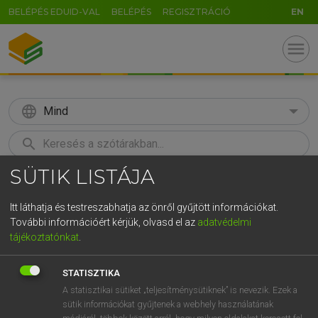
BELÉPÉS EDUID-VAL
BELÉPÉS
REGISZTRÁCIÓ
EN
menu
language
Mind
search
SÜTIK LISTÁJA
GR
KERESÉS
5
6
7
8
9
ö
ü
ó
Itt láthatja és testreszabhatja az önről gyűjtött információkat.
További információért kérjük, olvasd el az
adatvédelmi
r
t
z
u
i
o
p
ő
ú
LÁZÁR A. PÉTER, VARGA GYÖRGY
tájékoztatónkat
.
Magyar−angol egyetemes nagyszótár
g
h
j
k
l
é
á
ű
Ω
STATISZTIKA
v
b
n
m
,
.
-
AltGr
A statisztikai sütiket „teljesítménysütiknek” is nevezik. Ezek a
sütik információkat gyűjtenek a webhely használatának