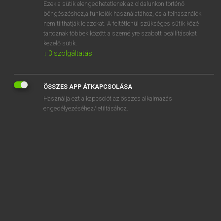
Ezek a sütik elengedhetetlenek az oldalunkon történő
böngészéshez,a funkciók használatához, és a felhasználók
nem tilthatják le azokat. A feltétlenül szükséges sütik közé
Lázár A. Péter, Varga György
tartoznak többek között a személyre szabott beállításokat
MAGYAR−ANGOL EGYETEMES NAGYSZÓTÁR
kezelő sütik.
↓
3
szolgáltatás
Kapcsolódó anyagok
garas
ÖSSZES APP ÁTKAPCSOLÁSA
garasos
Használja ezt a kapcsolót az összes alkalmazás
garasoskodás
engedélyezéséhez/letiltásához.
garasoskodik
garasoskodó
garat
garatmandula
garázda
garázdálkodik