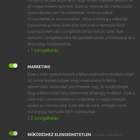
módjáról, többek között arról, hogy milyen oldalakat keresett fel
és milyen linkekre kattintott. Ezek az információk a felhasználó
VAN ELŐFIZETÉSED?
azonosítására nem használhatóak, mivel az adatok
összesítettek és anonimizáltak. Céljuk kizárólag a weboldal
Van előfizetésem a teljes szócikk megtekintéséhez.
funkcióinak javítása. Ezek közé tartoznak a harmadik féltől
származó elemzési szolgáltatásokhoz tartozó sütik; ilyen
BELÉPÉS
elemzési szolgáltatások a látogatóelemzések, a hőtérképek és a
közösségi médiaanalitika.
↓
1
szolgáltatás
MARKETING
Ezek a sütik nyomon követik a felhasználó online tevékenységét.
Az online tevékenységek megismerésével a hirdetők
NINCS ELŐFIZETÉSED?
relevánsabb reklámokat jeleníthetnek meg, és korlátozhatják,
Nincs regisztrációm és előfizetésem. A szótár 2 órás,
hogy a felhasználó hány alkalommal láthat egy hirdetést. Ezek a
díjmentes próbaverziójának elindításához regisztrálok és
sütik más szervezetekkel és hirdetőkkel is megoszthatják
belépek
.
ezeket az információkat. Ezek állandó sütik, amelyek szinte
mindig egy harmadik féltől származnak.
↓
2
szolgáltatás
REGISZTRÁCIÓ
MŰKÖDÉSHEZ ELENGEDHETETLEN
(mindig szükséges)