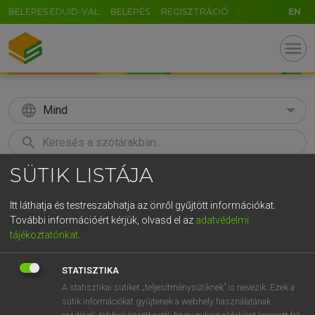
BELÉPÉS EDUID-VAL
BELÉPÉS
REGISZTRÁCIÓ
EN
menu
language
Mind
search
SÜTIK LISTÁJA
GR
KERESÉS
5
6
7
8
9
ö
ü
ó
Itt láthatja és testreszabhatja az önről gyűjtött információkat.
További információért kérjük, olvasd el az
adatvédelmi
r
t
z
u
i
o
p
ő
ú
LÁZÁR A. PÉTER, VARGA GYÖRGY
tájékoztatónkat
.
Magyar−angol egyetemes nagyszótár
g
h
j
k
l
é
á
ű
Ω
STATISZTIKA
v
b
n
m
,
.
-
AltGr
A statisztikai sütiket „teljesítménysütiknek” is nevezik. Ezek a
sütik információkat gyűjtenek a webhely használatának