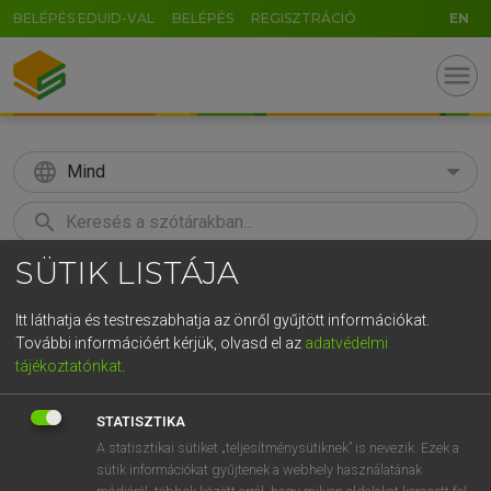
BELÉPÉS EDUID-VAL
BELÉPÉS
REGISZTRÁCIÓ
EN
menu
language
Mind
search
SÜTIK LISTÁJA
GR
KERESÉS
5
6
7
8
9
ö
ü
ó
Itt láthatja és testreszabhatja az önről gyűjtött információkat.
További információért kérjük, olvasd el az
adatvédelmi
r
t
z
u
i
o
p
ő
ú
LÁZÁR A. PÉTER, VARGA GYÖRGY
tájékoztatónkat
.
Magyar−angol egyetemes nagyszótár
g
h
j
k
l
é
á
ű
Ω
STATISZTIKA
v
b
n
m
,
.
-
AltGr
A statisztikai sütiket „teljesítménysütiknek” is nevezik. Ezek a
sütik információkat gyűjtenek a webhely használatának