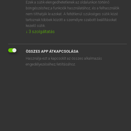
Ezek a sütik elengedhetetlenek az oldalunkon történő
böngészéshez,a funkciók használatához, és a felhasználók
nem tilthatják le azokat. A feltétlenül szükséges sütik közé
Lázár A. Péter, Varga György
tartoznak többek között a személyre szabott beállításokat
MAGYAR−ANGOL EGYETEMES NAGYSZÓTÁR
kezelő sütik.
↓
3
szolgáltatás
Kapcsolódó anyagok
gambás
ÖSSZES APP ÁTKAPCSOLÁSA
Gambel-cinke
Használja ezt a kapcsolót az összes alkalmazás
Gambia
engedélyezéséhez/letiltásához.
gambiai
game
gaméta
gametogenezis
gamifikáció
gamifikál