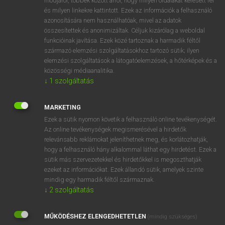
módjáról, többek között arról, hogy milyen oldalakat keresett fel
és milyen linkekre kattintott. Ezek az információk a felhasználó
VAN ELŐFIZETÉSED?
azonosítására nem használhatóak, mivel az adatok
összesítettek és anonimizáltak. Céljuk kizárólag a weboldal
Van előfizetésem a teljes szócikk megtekintéséhez.
funkcióinak javítása. Ezek közé tartoznak a harmadik féltől
származó elemzési szolgáltatásokhoz tartozó sütik; ilyen
BELÉPÉS
elemzési szolgáltatások a látogatóelemzések, a hőtérképek és a
közösségi médiaanalitika.
↓
1
szolgáltatás
MARKETING
Ezek a sütik nyomon követik a felhasználó online tevékenységét.
Az online tevékenységek megismerésével a hirdetők
NINCS ELŐFIZETÉSED?
relevánsabb reklámokat jeleníthetnek meg, és korlátozhatják,
Nincs regisztrációm és előfizetésem. A szótár 2 órás,
hogy a felhasználó hány alkalommal láthat egy hirdetést. Ezek a
díjmentes próbaverziójának elindításához regisztrálok és
sütik más szervezetekkel és hirdetőkkel is megoszthatják
belépek
.
ezeket az információkat. Ezek állandó sütik, amelyek szinte
mindig egy harmadik féltől származnak.
↓
2
szolgáltatás
REGISZTRÁCIÓ
MŰKÖDÉSHEZ ELENGEDHETETLEN
(mindig szükséges)