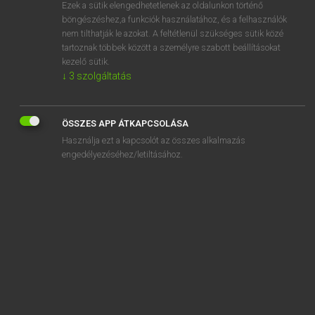
Ezek a sütik elengedhetetlenek az oldalunkon történő
böngészéshez,a funkciók használatához, és a felhasználók
nem tilthatják le azokat. A feltétlenül szükséges sütik közé
Lázár A. Péter, Varga György
tartoznak többek között a személyre szabott beállításokat
MAGYAR−ANGOL EGYETEMES NAGYSZÓTÁR
kezelő sütik.
↓
3
szolgáltatás
Kapcsolódó anyagok
fűtőszál
ÖSSZES APP ÁTKAPCSOLÁSA
fűtőteljesítmény
Használja ezt a kapcsolót az összes alkalmazás
fűtőtest
engedélyezéséhez/letiltásához.
fűtött
fütyi
fütykös
fütyörészik
fütty
füttyent