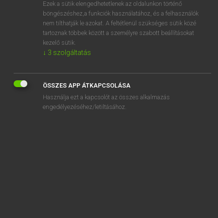
Ezek a sütik elengedhetetlenek az oldalunkon történő
böngészéshez,a funkciók használatához, és a felhasználók
nem tilthatják le azokat. A feltétlenül szükséges sütik közé
Lázár A. Péter, Varga György
tartoznak többek között a személyre szabott beállításokat
MAGYAR−ANGOL EGYETEMES NAGYSZÓTÁR
kezelő sütik.
↓
3
szolgáltatás
Kapcsolódó anyagok
főműsoridő
ÖSSZES APP ÁTKAPCSOLÁSA
főn
Használja ezt a kapcsolót az összes alkalmazás
főnemes
engedélyezéséhez/letiltásához.
főnemesség
főnév
főnevesülés
főnévi
főnévi csoport
főnévi igenév