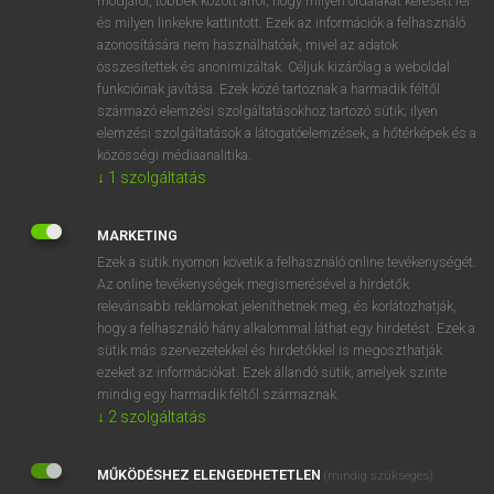
módjáról, többek között arról, hogy milyen oldalakat keresett fel
és milyen linkekre kattintott. Ezek az információk a felhasználó
VAN ELŐFIZETÉSED?
azonosítására nem használhatóak, mivel az adatok
összesítettek és anonimizáltak. Céljuk kizárólag a weboldal
Van előfizetésem a teljes szócikk megtekintéséhez.
funkcióinak javítása. Ezek közé tartoznak a harmadik féltől
származó elemzési szolgáltatásokhoz tartozó sütik; ilyen
BELÉPÉS
elemzési szolgáltatások a látogatóelemzések, a hőtérképek és a
közösségi médiaanalitika.
↓
1
szolgáltatás
MARKETING
Ezek a sütik nyomon követik a felhasználó online tevékenységét.
Az online tevékenységek megismerésével a hirdetők
NINCS ELŐFIZETÉSED?
relevánsabb reklámokat jeleníthetnek meg, és korlátozhatják,
Nincs regisztrációm és előfizetésem. A szótár 2 órás,
hogy a felhasználó hány alkalommal láthat egy hirdetést. Ezek a
díjmentes próbaverziójának elindításához regisztrálok és
sütik más szervezetekkel és hirdetőkkel is megoszthatják
belépek
.
ezeket az információkat. Ezek állandó sütik, amelyek szinte
mindig egy harmadik féltől származnak.
↓
2
szolgáltatás
REGISZTRÁCIÓ
MŰKÖDÉSHEZ ELENGEDHETETLEN
(mindig szükséges)