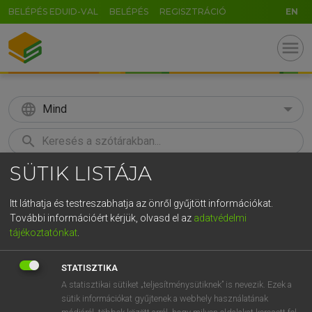
BELÉPÉS EDUID-VAL
BELÉPÉS
REGISZTRÁCIÓ
EN
menu
language
Mind
search
SÜTIK LISTÁJA
GR
KERESÉS
5
6
7
8
9
ö
ü
ó
Itt láthatja és testreszabhatja az önről gyűjtött információkat.
További információért kérjük, olvasd el az
adatvédelmi
r
t
z
u
i
o
p
ő
ú
LÁZÁR A. PÉTER, VARGA GYÖRGY
tájékoztatónkat
.
Magyar−angol egyetemes nagyszótár
g
h
j
k
l
é
á
ű
Ω
STATISZTIKA
v
b
n
m
,
.
-
AltGr
A statisztikai sütiket „teljesítménysütiknek” is nevezik. Ezek a
sütik információkat gyűjtenek a webhely használatának