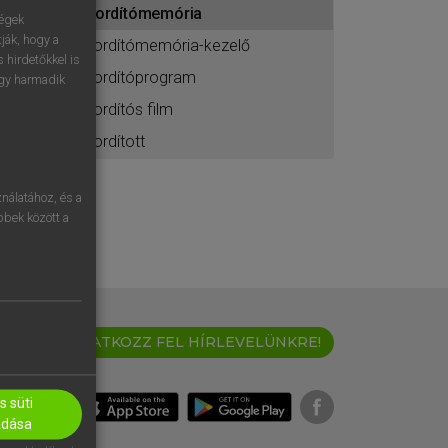
fordítómemória
ához
ségek
ják, hogy a
fordítómemória-kezelő
 hirdetőkkel is
fordítóprogram
egy harmadik
fordítós film
fordított
nálatához, és a
öbbek között a
IRATKOZZ FEL HÍRLEVELÜNKRE!
 süti
adása