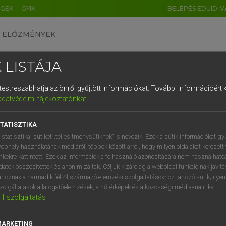
ÉGEK
GYIK
BELÉPÉS EDUID-V
ELŐZMÉNYEK
 LISTÁJA
és testreszabhatja az önről gyűjtött információkat.
További információért k
HU
DE
CN
FR
ES
IT
NL
RU
GR
adatvédelmi tájékoztatónkat
.
 A. PÉTER, VARGA GYÖRGY
1
2
3
4
5
6
7
8
9
yar−angol egyetemes nagyszótár
TATISZTIKA
q
w
e
r
t
z
u
i
 statisztikai sütiket „teljesítménysütiknek” is nevezik. Ezek a sütik információkat gy
ebhely használatának módjáról, többek között arról, hogy milyen oldalakat keresett 
a
s
d
f
g
h
j
k
l
é
inkekre kattintott. Ezek az információk a felhasználó azonosítására nem használható
datok összesítettek és anonimizáltak. Céljuk kizárólag a weboldal funkcióinak javít
í
y
x
c
v
b
n
m
,
.
artoznak a harmadik féltől származó elemzési szolgáltatásokhoz tartozó sütik; ilye
zolgáltatások a látogatóelemzések, a hőtérképek és a közösségi médiaanalitika.
VAN ELŐFIZETÉSED?
NINCS ELŐFIZETÉSED
1
szolgáltatás
előfizetésem a teljes szócikk
Nincs regisztrációm és előfiz
megtekintéséhez.
A szótár 2 órás, díjmente
MARKETING