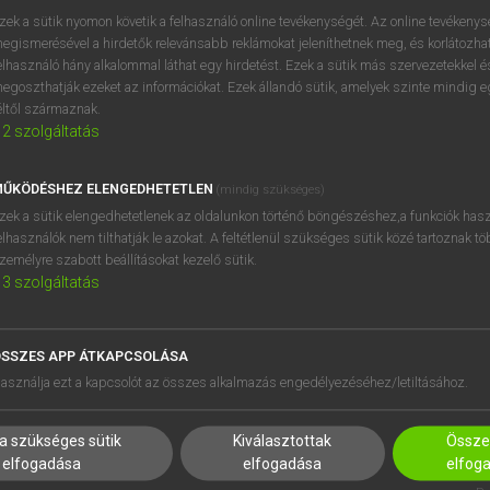
próbaverziójának elindítás
zek a sütik nyomon követik a felhasználó online tevékenységét. Az online tevékeny
BELÉPÉS
regisztrálok és
belépek
.
egismerésével a hirdetők relevánsabb reklámokat jeleníthetnek meg, és korlátozhat
elhasználó hány alkalommal láthat egy hirdetést. Ezek a sütik más szervezetekkel és
egoszthatják ezeket az információkat. Ezek állandó sütik, amelyek szinte mindig 
REGISZTRÁCIÓ
éltől származnak.
2
szolgáltatás
ŰKÖDÉSHEZ ELENGEDHETETLEN
(mindig szükséges)
zek a sütik elengedhetetlenek az oldalunkon történő böngészéshez,a funkciók hasz
elhasználók nem tilthatják le azokat. A feltétlenül szükséges sütik közé tartoznak t
zemélyre szabott beállításokat kezelő sütik.
3
szolgáltatás
SSZES APP ÁTKAPCSOLÁSA
HASZNÁLÓKNAK
SÚGÓ
asználja ezt a kapcsolót az összes alkalmazás engedélyezéséhez/letiltásához.
K
RÓLUNK
NTÉZMÉNYEKNEK
ELÉRHETŐSÉG
a szükséges sütik
Kiválasztottak
Összes
MEGOLDÁSOK
SÜTI BEÁLLÍTÁSOK
elfogadása
elfogadása
elfog