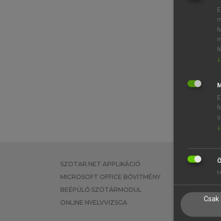
E
m
f
m
f
↓
M
E
f
s
↓
Ö
SZOTAR.NET APPLIKÁCIÓ
EGYÉNI FEL
H
MICROSOFT OFFICE BŐVÍTMÉNY
TANULÓKNA
BEÉPÜLŐ SZÓTÁRMODUL
OKTATÁSI I
Csak 
ONLINE NYELVVIZSGA
VÁLLALATI 