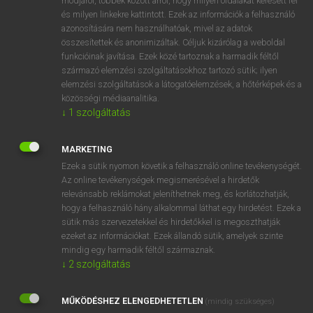
módjáról, többek között arról, hogy milyen oldalakat keresett fel
és milyen linkekre kattintott. Ezek az információk a felhasználó
VAN ELŐFIZETÉSED?
azonosítására nem használhatóak, mivel az adatok
összesítettek és anonimizáltak. Céljuk kizárólag a weboldal
Van előfizetésem a teljes szócikk megtekintéséhez.
funkcióinak javítása. Ezek közé tartoznak a harmadik féltől
származó elemzési szolgáltatásokhoz tartozó sütik; ilyen
BELÉPÉS
elemzési szolgáltatások a látogatóelemzések, a hőtérképek és a
közösségi médiaanalitika.
↓
1
szolgáltatás
MARKETING
Ezek a sütik nyomon követik a felhasználó online tevékenységét.
Az online tevékenységek megismerésével a hirdetők
NINCS ELŐFIZETÉSED?
relevánsabb reklámokat jeleníthetnek meg, és korlátozhatják,
Nincs regisztrációm és előfizetésem. A szótár 2 órás,
hogy a felhasználó hány alkalommal láthat egy hirdetést. Ezek a
díjmentes próbaverziójának elindításához regisztrálok és
sütik más szervezetekkel és hirdetőkkel is megoszthatják
belépek
.
ezeket az információkat. Ezek állandó sütik, amelyek szinte
mindig egy harmadik féltől származnak.
↓
2
szolgáltatás
REGISZTRÁCIÓ
MŰKÖDÉSHEZ ELENGEDHETETLEN
(mindig szükséges)