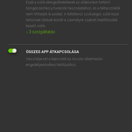
Ezek a sütik elengedhetetlenek az oldalunkon történő
böngészéshez,a funkciók használatához, és a felhasználók
nem tilthatják le azokat. A feltétlenül szükséges sütik közé
Lázár A. Péter, Varga György
tartoznak többek között a személyre szabott beállításokat
MAGYAR−ANGOL EGYETEMES NAGYSZÓTÁR
kezelő sütik.
↓
3
szolgáltatás
Kapcsolódó anyagok
fogolytárs
ÖSSZES APP ÁTKAPCSOLÁSA
fogorvos
Használja ezt a kapcsolót az összes alkalmazás
fogorvosi
engedélyezéséhez/letiltásához.
fogorvosi asszisztens
fogorvosi kar
fogorvosi rendelő
fogorvosi szonda
fogorvoslás
fogorvostan-hallgató