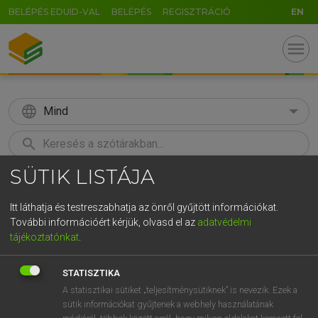
BELÉPÉS EDUID-VAL
BELÉPÉS
REGISZTRÁCIÓ
EN
menu
language
Mind
search
SÜTIK LISTÁJA
GR
KERESÉS
5
6
7
8
9
ö
ü
ó
Itt láthatja és testreszabhatja az önről gyűjtött információkat.
További információért kérjük, olvasd el az
adatvédelmi
r
t
z
u
i
o
p
ő
ú
LÁZÁR A. PÉTER, VARGA GYÖRGY
tájékoztatónkat
.
Magyar−angol egyetemes nagyszótár
g
h
j
k
l
é
á
ű
Ω
STATISZTIKA
v
b
n
m
,
.
-
AltGr
A statisztikai sütiket „teljesítménysütiknek” is nevezik. Ezek a
sütik információkat gyűjtenek a webhely használatának