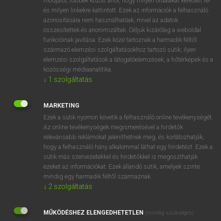
módjáról, többek között arról, hogy milyen oldalakat keresett fel
és milyen linkekre kattintott. Ezek az információk a felhasználó
VAN ELŐFIZETÉSED?
azonosítására nem használhatóak, mivel az adatok
összesítettek és anonimizáltak. Céljuk kizárólag a weboldal
Van előfizetésem a teljes szócikk megtekintéséhez.
funkcióinak javítása. Ezek közé tartoznak a harmadik féltől
származó elemzési szolgáltatásokhoz tartozó sütik; ilyen
BELÉPÉS
elemzési szolgáltatások a látogatóelemzések, a hőtérképek és a
közösségi médiaanalitika.
↓
1
szolgáltatás
MARKETING
Ezek a sütik nyomon követik a felhasználó online tevékenységét.
Az online tevékenységek megismerésével a hirdetők
NINCS ELŐFIZETÉSED?
relevánsabb reklámokat jeleníthetnek meg, és korlátozhatják,
Nincs regisztrációm és előfizetésem. A szótár 2 órás,
hogy a felhasználó hány alkalommal láthat egy hirdetést. Ezek a
díjmentes próbaverziójának elindításához regisztrálok és
sütik más szervezetekkel és hirdetőkkel is megoszthatják
belépek
.
ezeket az információkat. Ezek állandó sütik, amelyek szinte
mindig egy harmadik féltől származnak.
↓
2
szolgáltatás
REGISZTRÁCIÓ
MŰKÖDÉSHEZ ELENGEDHETETLEN
(mindig szükséges)