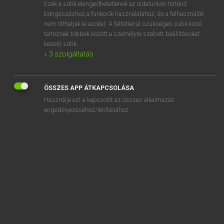
Ezek a sütik elengedhetetlenek az oldalunkon történő
böngészéshez,a funkciók használatához, és a felhasználók
nem tilthatják le azokat. A feltétlenül szükséges sütik közé
Lázár A. Péter, Varga György
tartoznak többek között a személyre szabott beállításokat
MAGYAR−ANGOL EGYETEMES NAGYSZÓTÁR
kezelő sütik.
↓
3
szolgáltatás
Kapcsolódó anyagok
fluoreszkáló
ÖSSZES APP ÁTKAPCSOLÁSA
fluorid
Használja ezt a kapcsolót az összes alkalmazás
fluoriméter
engedélyezéséhez/letiltásához.
fluorit
fluorizál
fluorizálás
fluormérgezés
fluormérgezéses
fluorográfia