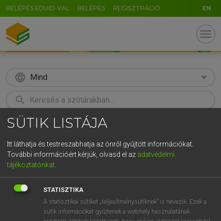
BELÉPÉS EDUID-VAL
BELÉPÉS
REGISZTRÁCIÓ
EN
menu
language
Mind
search
SÜTIK LISTÁJA
GR
KERESÉS
5
6
7
8
9
ö
ü
ó
Itt láthatja és testreszabhatja az önről gyűjtött információkat.
További információért kérjük, olvasd el az
adatvédelmi
r
t
z
u
i
o
p
ő
ú
LÁZÁR A. PÉTER, VARGA GYÖRGY
tájékoztatónkat
.
Magyar−angol egyetemes nagyszótár
g
h
j
k
l
é
á
ű
Ω
STATISZTIKA
v
b
n
m
,
.
-
AltGr
A statisztikai sütiket „teljesítménysütiknek” is nevezik. Ezek a
sütik információkat gyűjtenek a webhely használatának