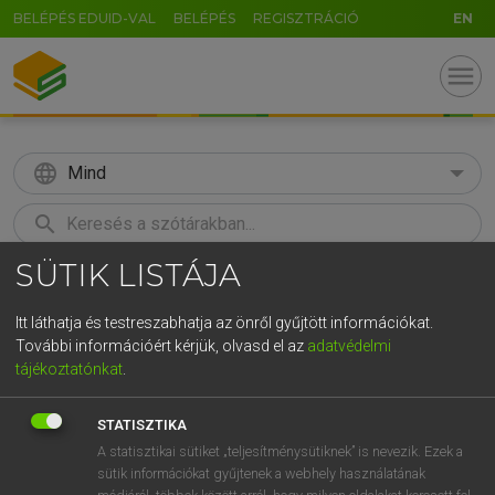
BELÉPÉS EDUID-VAL
BELÉPÉS
REGISZTRÁCIÓ
EN
menu
language
Mind
search
SÜTIK LISTÁJA
GR
KERESÉS
5
6
7
8
9
ö
ü
ó
Itt láthatja és testreszabhatja az önről gyűjtött információkat.
További információért kérjük, olvasd el az
adatvédelmi
r
t
z
u
i
o
p
ő
ú
LÁZÁR A. PÉTER, VARGA GYÖRGY
tájékoztatónkat
.
Magyar−angol egyetemes nagyszótár
g
h
j
k
l
é
á
ű
Ω
STATISZTIKA
v
b
n
m
,
.
-
AltGr
A statisztikai sütiket „teljesítménysütiknek” is nevezik. Ezek a
sütik információkat gyűjtenek a webhely használatának