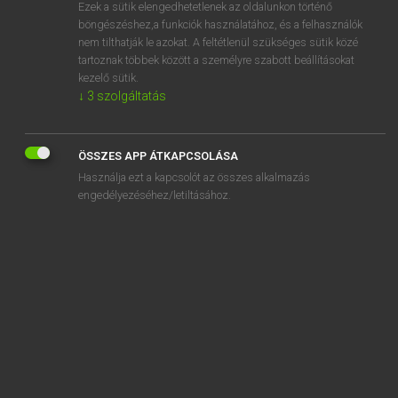
Ezek a sütik elengedhetetlenek az oldalunkon történő
böngészéshez,a funkciók használatához, és a felhasználók
nem tilthatják le azokat. A feltétlenül szükséges sütik közé
Lázár A. Péter, Varga György
tartoznak többek között a személyre szabott beállításokat
MAGYAR−ANGOL EGYETEMES NAGYSZÓTÁR
kezelő sütik.
↓
3
szolgáltatás
Kapcsolódó anyagok
férfiruha
ÖSSZES APP ÁTKAPCSOLÁSA
férfisoviniszta
Használja ezt a kapcsolót az összes alkalmazás
férfisovinizmus
engedélyezéséhez/letiltásához.
férfiszabó
férfiszerep
férfitanga
férfitipró
férfiú
férfiuralom