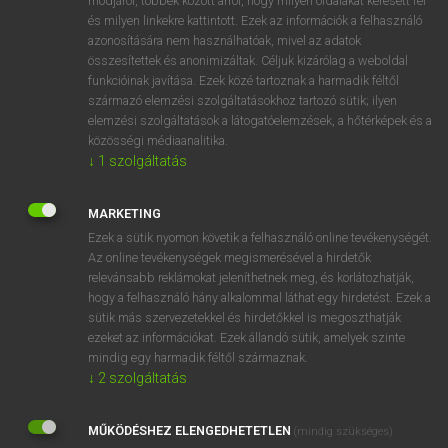
módjáról, többek között arról, hogy milyen oldalakat keresett fel
és milyen linkekre kattintott. Ezek az információk a felhasználó
VAN ELŐFIZETÉSED?
azonosítására nem használhatóak, mivel az adatok
összesítettek és anonimizáltak. Céljuk kizárólag a weboldal
Van előfizetésem a teljes szócikk megtekintéséhez.
funkcióinak javítása. Ezek közé tartoznak a harmadik féltől
származó elemzési szolgáltatásokhoz tartozó sütik; ilyen
BELÉPÉS
elemzési szolgáltatások a látogatóelemzések, a hőtérképek és a
közösségi médiaanalitika.
↓
1
szolgáltatás
MARKETING
Ezek a sütik nyomon követik a felhasználó online tevékenységét.
Az online tevékenységek megismerésével a hirdetők
NINCS ELŐFIZETÉSED?
relevánsabb reklámokat jeleníthetnek meg, és korlátozhatják,
Nincs regisztrációm és előfizetésem. A szótár 2 órás,
hogy a felhasználó hány alkalommal láthat egy hirdetést. Ezek a
díjmentes próbaverziójának elindításához regisztrálok és
sütik más szervezetekkel és hirdetőkkel is megoszthatják
belépek
.
ezeket az információkat. Ezek állandó sütik, amelyek szinte
mindig egy harmadik féltől származnak.
↓
2
szolgáltatás
REGISZTRÁCIÓ
MŰKÖDÉSHEZ ELENGEDHETETLEN
(mindig szükséges)