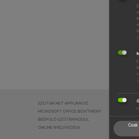
E
m
f
m
f
↓
M
E
f
s
↓
Ö
SZOTAR.NET APPLIKÁCIÓ
EGYÉNI FEL
H
MICROSOFT OFFICE BŐVÍTMÉNY
TANULÓKNA
BEÉPÜLŐ SZÓTÁRMODUL
OKTATÁSI I
Csak 
ONLINE NYELVVIZSGA
VÁLLALATI 