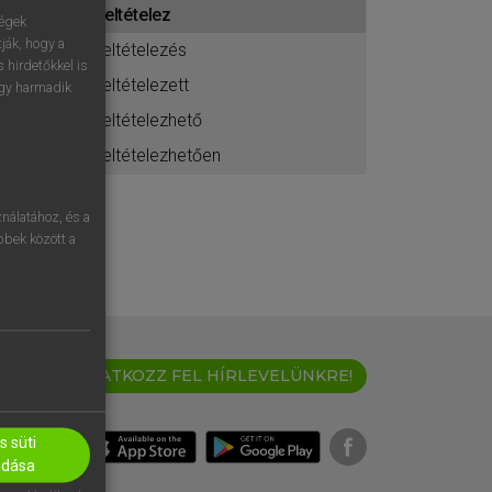
feltételez
ához
ségek
ják, hogy a
feltételezés
 hirdetőkkel is
feltételezett
egy harmadik
feltételezhető
feltételezhetően
nálatához, és a
öbbek között a
IRATKOZZ FEL HÍRLEVELÜNKRE!
 süti
adása