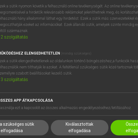
próbaverziójának elindítás
zek a sütik nyomon követik a felhasználó online tevékenységét. Az online tevékeny
BELÉPÉS
regisztrálok és
belépek
.
egismerésével a hirdetők relevánsabb reklámokat jeleníthetnek meg, és korlátozhat
elhasználó hány alkalommal láthat egy hirdetést. Ezek a sütik más szervezetekkel és
egoszthatják ezeket az információkat. Ezek állandó sütik, amelyek szinte mindig 
REGISZTRÁCIÓ
éltől származnak.
2
szolgáltatás
ŰKÖDÉSHEZ ELENGEDHETETLEN
(mindig szükséges)
zek a sütik elengedhetetlenek az oldalunkon történő böngészéshez,a funkciók hasz
elhasználók nem tilthatják le azokat. A feltétlenül szükséges sütik közé tartoznak t
zemélyre szabott beállításokat kezelő sütik.
3
szolgáltatás
SSZES APP ÁTKAPCSOLÁSA
HASZNÁLÓKNAK
SÚGÓ
asználja ezt a kapcsolót az összes alkalmazás engedélyezéséhez/letiltásához.
K
RÓLUNK
NTÉZMÉNYEKNEK
ELÉRHETŐSÉG
a szükséges sütik
Kiválasztottak
Összes
MEGOLDÁSOK
SÜTI BEÁLLÍTÁSOK
elfogadása
elfogadása
elfog