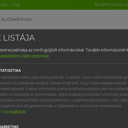
ÉGEK
GYIK
BELÉPÉS EDUID-V
ELŐZMÉNYEK
 LISTÁJA
és testreszabhatja az önről gyűjtött információkat.
További információért k
HU
DE
CN
FR
ES
IT
NL
RU
GR
adatvédelmi tájékoztatónkat
.
 A. PÉTER, VARGA GYÖRGY
1
2
3
4
5
6
7
8
9
yar−angol egyetemes nagyszótár
TATISZTIKA
q
w
e
r
t
z
u
i
 statisztikai sütiket „teljesítménysütiknek” is nevezik. Ezek a sütik információkat gy
ebhely használatának módjáról, többek között arról, hogy milyen oldalakat keresett 
a
s
d
f
g
h
j
k
l
é
inkekre kattintott. Ezek az információk a felhasználó azonosítására nem használható
datok összesítettek és anonimizáltak. Céljuk kizárólag a weboldal funkcióinak javít
í
y
x
c
v
b
n
m
,
.
artoznak a harmadik féltől származó elemzési szolgáltatásokhoz tartozó sütik; ilye
zolgáltatások a látogatóelemzések, a hőtérképek és a közösségi médiaanalitika.
VAN ELŐFIZETÉSED?
NINCS ELŐFIZETÉSED
1
szolgáltatás
előfizetésem a teljes szócikk
Nincs regisztrációm és előfiz
megtekintéséhez.
A szótár 2 órás, díjmente
MARKETING