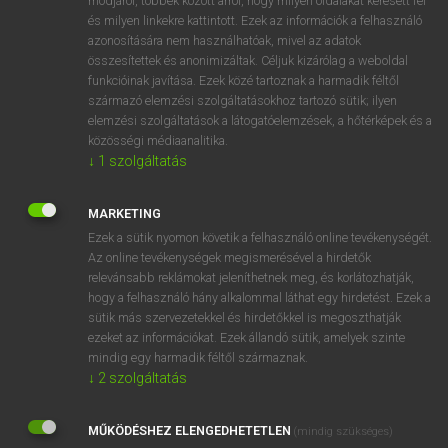
módjáról, többek között arról, hogy milyen oldalakat keresett fel
és milyen linkekre kattintott. Ezek az információk a felhasználó
VAN ELŐFIZETÉSED?
azonosítására nem használhatóak, mivel az adatok
összesítettek és anonimizáltak. Céljuk kizárólag a weboldal
Van előfizetésem a teljes szócikk megtekintéséhez.
funkcióinak javítása. Ezek közé tartoznak a harmadik féltől
származó elemzési szolgáltatásokhoz tartozó sütik; ilyen
BELÉPÉS
elemzési szolgáltatások a látogatóelemzések, a hőtérképek és a
közösségi médiaanalitika.
↓
1
szolgáltatás
MARKETING
Ezek a sütik nyomon követik a felhasználó online tevékenységét.
Az online tevékenységek megismerésével a hirdetők
NINCS ELŐFIZETÉSED?
relevánsabb reklámokat jeleníthetnek meg, és korlátozhatják,
Nincs regisztrációm és előfizetésem. A szótár 2 órás,
hogy a felhasználó hány alkalommal láthat egy hirdetést. Ezek a
díjmentes próbaverziójának elindításához regisztrálok és
sütik más szervezetekkel és hirdetőkkel is megoszthatják
belépek
.
ezeket az információkat. Ezek állandó sütik, amelyek szinte
mindig egy harmadik féltől származnak.
↓
2
szolgáltatás
REGISZTRÁCIÓ
MŰKÖDÉSHEZ ELENGEDHETETLEN
(mindig szükséges)