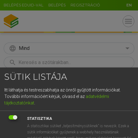
BELÉPÉS EDUID-VAL
BELÉPÉS
REGISZTRÁCIÓ
EN
menu
language
Mind
search
SÜTIK LISTÁJA
GR
KERESÉS
5
6
7
8
9
ö
ü
ó
Itt láthatja és testreszabhatja az önről gyűjtött információkat.
További információért kérjük, olvasd el az
adatvédelmi
r
t
z
u
i
o
p
ő
ú
LÁZÁR A. PÉTER, VARGA GYÖRGY
tájékoztatónkat
.
Magyar−angol egyetemes nagyszótár
g
h
j
k
l
é
á
ű
Ω
STATISZTIKA
v
b
n
m
,
.
-
AltGr
A statisztikai sütiket „teljesítménysütiknek” is nevezik. Ezek a
sütik információkat gyűjtenek a webhely használatának