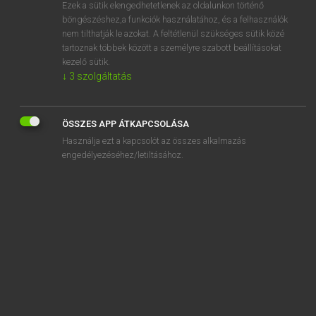
Ezek a sütik elengedhetetlenek az oldalunkon történő
böngészéshez,a funkciók használatához, és a felhasználók
nem tilthatják le azokat. A feltétlenül szükséges sütik közé
Lázár A. Péter, Varga György
tartoznak többek között a személyre szabott beállításokat
MAGYAR−ANGOL EGYETEMES NAGYSZÓTÁR
kezelő sütik.
↓
3
szolgáltatás
Kapcsolódó anyagok
feldicsérés
ÖSSZES APP ÁTKAPCSOLÁSA
feldíszít
Használja ezt a kapcsolót az összes alkalmazás
feldíszítés
engedélyezéséhez/letiltásához.
feldíszített
feldob
feldobott
feldolgoz
feldolgozás
feldolgozási