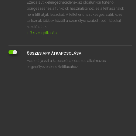
Ezek a sütik elengedhetetlenek az oldalunkon történő
böngészéshez,a funkciók használatához, és a felhasználók
nem tilthatják le azokat. A feltétlenül szükséges sütik közé
Lázár A. Péter, Varga György
tartoznak többek között a személyre szabott beállításokat
MAGYAR−ANGOL EGYETEMES NAGYSZÓTÁR
kezelő sütik.
↓
3
szolgáltatás
Kapcsolódó anyagok
EU
ÖSSZES APP ÁTKAPCSOLÁSA
EU-bővítés
Használja ezt a kapcsolót az összes alkalmazás
eucharisztia
engedélyezéséhez/letiltásához.
eucharisztikus
EU-csatlakozás
eufemisztikus
eufemisztikusan
eufemizmus
eufónium