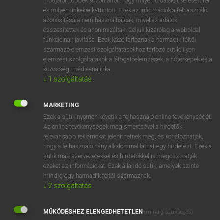
módjáról, többek között arról, hogy milyen oldalakat keresett fel
és milyen linkekre kattintott. Ezek az információk a felhasználó
VAN ELŐFIZETÉSED?
azonosítására nem használhatóak, mivel az adatok
összesítettek és anonimizáltak. Céljuk kizárólag a weboldal
Van előfizetésem a teljes szócikk megtekintéséhez.
funkcióinak javítása. Ezek közé tartoznak a harmadik féltől
származó elemzési szolgáltatásokhoz tartozó sütik; ilyen
BELÉPÉS
elemzési szolgáltatások a látogatóelemzések, a hőtérképek és a
közösségi médiaanalitika.
↓
1
szolgáltatás
MARKETING
Ezek a sütik nyomon követik a felhasználó online tevékenységét.
Az online tevékenységek megismerésével a hirdetők
NINCS ELŐFIZETÉSED?
relevánsabb reklámokat jeleníthetnek meg, és korlátozhatják,
Nincs regisztrációm és előfizetésem. A szótár 2 órás,
hogy a felhasználó hány alkalommal láthat egy hirdetést. Ezek a
díjmentes próbaverziójának elindításához regisztrálok és
sütik más szervezetekkel és hirdetőkkel is megoszthatják
belépek
.
ezeket az információkat. Ezek állandó sütik, amelyek szinte
mindig egy harmadik féltől származnak.
↓
2
szolgáltatás
REGISZTRÁCIÓ
MŰKÖDÉSHEZ ELENGEDHETETLEN
(mindig szükséges)