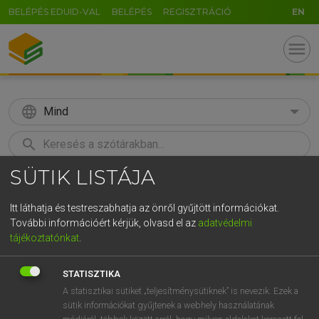
BELÉPÉS EDUID-VAL
BELÉPÉS
REGISZTRÁCIÓ
EN
menu
language
Mind
search
SÜTIK LISTÁJA
GR
KERESÉS
5
6
7
8
9
ö
ü
ó
Itt láthatja és testreszabhatja az önről gyűjtött információkat.
További információért kérjük, olvasd el az
adatvédelmi
r
t
z
u
i
o
p
ő
ú
LÁZÁR A. PÉTER, VARGA GYÖRGY
tájékoztatónkat
.
Magyar−angol egyetemes nagyszótár
g
h
j
k
l
é
á
ű
Ω
STATISZTIKA
v
b
n
m
,
.
-
AltGr
A statisztikai sütiket „teljesítménysütiknek” is nevezik. Ezek a
sütik információkat gyűjtenek a webhely használatának