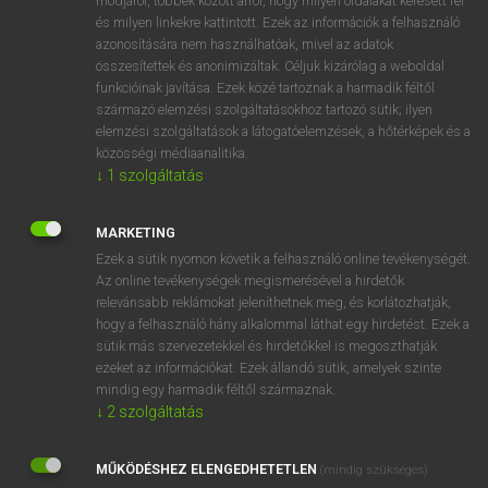
módjáról, többek között arról, hogy milyen oldalakat keresett fel
és milyen linkekre kattintott. Ezek az információk a felhasználó
VAN ELŐFIZETÉSED?
azonosítására nem használhatóak, mivel az adatok
összesítettek és anonimizáltak. Céljuk kizárólag a weboldal
Van előfizetésem a teljes szócikk megtekintéséhez.
funkcióinak javítása. Ezek közé tartoznak a harmadik féltől
származó elemzési szolgáltatásokhoz tartozó sütik; ilyen
BELÉPÉS
elemzési szolgáltatások a látogatóelemzések, a hőtérképek és a
közösségi médiaanalitika.
↓
1
szolgáltatás
MARKETING
Ezek a sütik nyomon követik a felhasználó online tevékenységét.
Az online tevékenységek megismerésével a hirdetők
NINCS ELŐFIZETÉSED?
relevánsabb reklámokat jeleníthetnek meg, és korlátozhatják,
Nincs regisztrációm és előfizetésem. A szótár 2 órás,
hogy a felhasználó hány alkalommal láthat egy hirdetést. Ezek a
díjmentes próbaverziójának elindításához regisztrálok és
sütik más szervezetekkel és hirdetőkkel is megoszthatják
belépek
.
ezeket az információkat. Ezek állandó sütik, amelyek szinte
mindig egy harmadik féltől származnak.
↓
2
szolgáltatás
REGISZTRÁCIÓ
MŰKÖDÉSHEZ ELENGEDHETETLEN
(mindig szükséges)