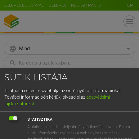
BELÉPÉS EDUID-VAL
BELÉPÉS
REGISZTRÁCIÓ
EN
menu
language
Mind
search
SÜTIK LISTÁJA
GR
KERESÉS
5
6
7
8
9
ö
ü
ó
Itt láthatja és testreszabhatja az önről gyűjtött információkat.
További információért kérjük, olvasd el az
adatvédelmi
r
t
z
u
i
o
p
ő
ú
LÁZÁR A. PÉTER, VARGA GYÖRGY
tájékoztatónkat
.
Magyar−angol egyetemes nagyszótár
g
h
j
k
l
é
á
ű
Ω
STATISZTIKA
v
b
n
m
,
.
-
AltGr
A statisztikai sütiket „teljesítménysütiknek” is nevezik. Ezek a
sütik információkat gyűjtenek a webhely használatának