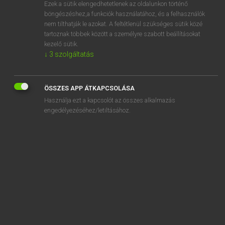
Ezek a sütik elengedhetetlenek az oldalunkon történő
böngészéshez,a funkciók használatához, és a felhasználók
nem tilthatják le azokat. A feltétlenül szükséges sütik közé
Lázár A. Péter, Varga György
tartoznak többek között a személyre szabott beállításokat
MAGYAR−ANGOL EGYETEMES NAGYSZÓTÁR
kezelő sütik.
↓
3
szolgáltatás
Kapcsolódó anyagok
ételmérgezés
ÖSSZES APP ÁTKAPCSOLÁSA
ételminta
Használja ezt a kapcsolót az összes alkalmazás
ételnapló
engedélyezéséhez/letiltásához.
ételpiramis
ételpolc
ételpult
ételsor
ételszag
ételszállító cég