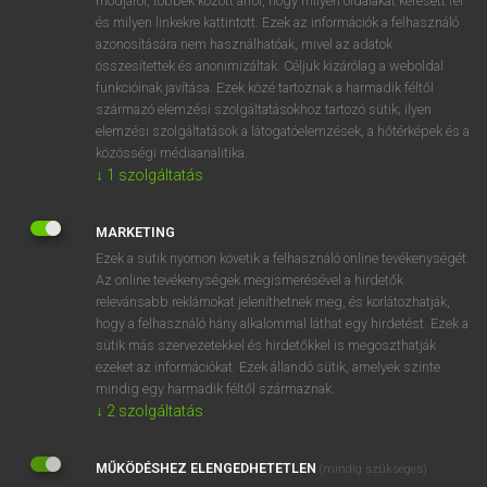
módjáról, többek között arról, hogy milyen oldalakat keresett fel
és milyen linkekre kattintott. Ezek az információk a felhasználó
VAN ELŐFIZETÉSED?
azonosítására nem használhatóak, mivel az adatok
összesítettek és anonimizáltak. Céljuk kizárólag a weboldal
Van előfizetésem a teljes szócikk megtekintéséhez.
funkcióinak javítása. Ezek közé tartoznak a harmadik féltől
származó elemzési szolgáltatásokhoz tartozó sütik; ilyen
BELÉPÉS
elemzési szolgáltatások a látogatóelemzések, a hőtérképek és a
közösségi médiaanalitika.
↓
1
szolgáltatás
MARKETING
Ezek a sütik nyomon követik a felhasználó online tevékenységét.
Az online tevékenységek megismerésével a hirdetők
NINCS ELŐFIZETÉSED?
relevánsabb reklámokat jeleníthetnek meg, és korlátozhatják,
Nincs regisztrációm és előfizetésem. A szótár 2 órás,
hogy a felhasználó hány alkalommal láthat egy hirdetést. Ezek a
díjmentes próbaverziójának elindításához regisztrálok és
sütik más szervezetekkel és hirdetőkkel is megoszthatják
belépek
.
ezeket az információkat. Ezek állandó sütik, amelyek szinte
mindig egy harmadik féltől származnak.
↓
2
szolgáltatás
REGISZTRÁCIÓ
MŰKÖDÉSHEZ ELENGEDHETETLEN
(mindig szükséges)