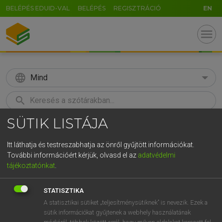
BELÉPÉS EDUID-VAL
BELÉPÉS
REGISZTRÁCIÓ
EN
menu
language
Mind
search
SÜTIK LISTÁJA
GR
KERESÉS
5
6
7
8
9
ö
ü
ó
Itt láthatja és testreszabhatja az önről gyűjtött információkat.
További információért kérjük, olvasd el az
adatvédelmi
r
t
z
u
i
o
p
ő
ú
LÁZÁR A. PÉTER, VARGA GYÖRGY
tájékoztatónkat
.
Magyar−angol egyetemes nagyszótár
g
h
j
k
l
é
á
ű
Ω
STATISZTIKA
v
b
n
m
,
.
-
AltGr
A statisztikai sütiket „teljesítménysütiknek” is nevezik. Ezek a
sütik információkat gyűjtenek a webhely használatának