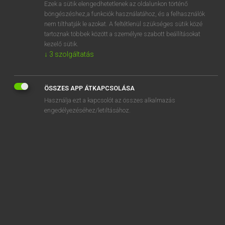
Ezek a sütik elengedhetetlenek az oldalunkon történő
böngészéshez,a funkciók használatához, és a felhasználók
nem tilthatják le azokat. A feltétlenül szükséges sütik közé
Lázár A. Péter, Varga György
tartoznak többek között a személyre szabott beállításokat
MAGYAR−ANGOL EGYETEMES NAGYSZÓTÁR
kezelő sütik.
↓
3
szolgáltatás
Kapcsolódó anyagok
érvényesség
ÖSSZES APP ÁTKAPCSOLÁSA
érvényességi idő
Használja ezt a kapcsolót az összes alkalmazás
érvényesül
engedélyezéséhez/letiltásához.
érvényesülés
érvénytelen
érvénytelenít
érvénytelenítés
érvénytelenítő záradék
érvénytelenség