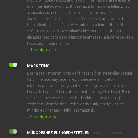
módjáról, többek között arról, hogy milyen oldalakat keresett fel
és milyen linkekre kattintott. Ezek az információk a felhasználó
VAN ELŐFIZETÉSED?
azonosítására nem használhatóak, mivel az adatok
összesítettek és anonimizáltak. Céljuk kizárólag a weboldal
Van előfizetésem a teljes szócikk megtekintéséhez.
funkcióinak javítása. Ezek közé tartoznak a harmadik féltől
származó elemzési szolgáltatásokhoz tartozó sütik; ilyen
BELÉPÉS
elemzési szolgáltatások a látogatóelemzések, a hőtérképek és a
közösségi médiaanalitika.
↓
1
szolgáltatás
MARKETING
Ezek a sütik nyomon követik a felhasználó online tevékenységét.
Az online tevékenységek megismerésével a hirdetők
NINCS ELŐFIZETÉSED?
relevánsabb reklámokat jeleníthetnek meg, és korlátozhatják,
Nincs regisztrációm és előfizetésem. A szótár 2 órás,
hogy a felhasználó hány alkalommal láthat egy hirdetést. Ezek a
díjmentes próbaverziójának elindításához regisztrálok és
sütik más szervezetekkel és hirdetőkkel is megoszthatják
belépek
.
ezeket az információkat. Ezek állandó sütik, amelyek szinte
mindig egy harmadik féltől származnak.
↓
2
szolgáltatás
REGISZTRÁCIÓ
MŰKÖDÉSHEZ ELENGEDHETETLEN
(mindig szükséges)