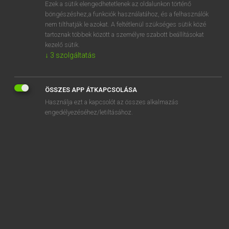
Ezek a sütik elengedhetetlenek az oldalunkon történő
böngészéshez,a funkciók használatához, és a felhasználók
nem tilthatják le azokat. A feltétlenül szükséges sütik közé
Lázár A. Péter, Varga György
tartoznak többek között a személyre szabott beállításokat
MAGYAR−ANGOL EGYETEMES NAGYSZÓTÁR
kezelő sütik.
↓
3
szolgáltatás
Kapcsolódó anyagok
érthetetlen
ÖSSZES APP ÁTKAPCSOLÁSA
érthetetlenség
Használja ezt a kapcsolót az összes alkalmazás
érthető
engedélyezéséhez/letiltásához.
érthetően
érthetőség
értő
erudíció
erupció
eruptív