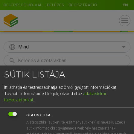
BELÉPÉS EDUID-VAL
BELÉPÉS
REGISZTRÁCIÓ
EN
menu
language
Mind
search
SÜTIK LISTÁJA
GR
KERESÉS
5
6
7
8
9
ö
ü
ó
Itt láthatja és testreszabhatja az önről gyűjtött információkat.
További információért kérjük, olvasd el az
adatvédelmi
r
t
z
u
i
o
p
ő
ú
LÁZÁR A. PÉTER, VARGA GYÖRGY
tájékoztatónkat
.
Magyar−angol egyetemes nagyszótár
g
h
j
k
l
é
á
ű
Ω
STATISZTIKA
v
b
n
m
,
.
-
AltGr
A statisztikai sütiket „teljesítménysütiknek” is nevezik. Ezek a
sütik információkat gyűjtenek a webhely használatának