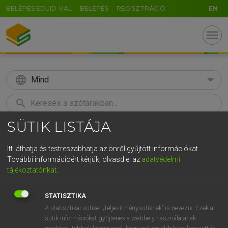
BELÉPÉS EDUID-VAL
BELÉPÉS
REGISZTRÁCIÓ
EN
menu
language
Mind
search
SÜTIK LISTÁJA
GR
KERESÉS
5
6
7
8
9
ö
ü
ó
Itt láthatja és testreszabhatja az önről gyűjtött információkat.
További információért kérjük, olvasd el az
adatvédelmi
r
t
z
u
i
o
p
ő
ú
LÁZÁR A. PÉTER, VARGA GYÖRGY
tájékoztatónkat
.
Magyar−angol egyetemes nagyszótár
g
h
j
k
l
é
á
ű
Ω
STATISZTIKA
v
b
n
m
,
.
-
AltGr
A statisztikai sütiket „teljesítménysütiknek” is nevezik. Ezek a
sütik információkat gyűjtenek a webhely használatának