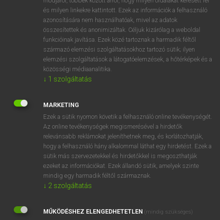
módjáról, többek között arról, hogy milyen oldalakat keresett fel
és milyen linkekre kattintott. Ezek az információk a felhasználó
VAN ELŐFIZETÉSED?
azonosítására nem használhatóak, mivel az adatok
összesítettek és anonimizáltak. Céljuk kizárólag a weboldal
Van előfizetésem a teljes szócikk megtekintéséhez.
funkcióinak javítása. Ezek közé tartoznak a harmadik féltől
származó elemzési szolgáltatásokhoz tartozó sütik; ilyen
BELÉPÉS
elemzési szolgáltatások a látogatóelemzések, a hőtérképek és a
közösségi médiaanalitika.
↓
1
szolgáltatás
MARKETING
Ezek a sütik nyomon követik a felhasználó online tevékenységét.
Az online tevékenységek megismerésével a hirdetők
NINCS ELŐFIZETÉSED?
relevánsabb reklámokat jeleníthetnek meg, és korlátozhatják,
Nincs regisztrációm és előfizetésem. A szótár 2 órás,
hogy a felhasználó hány alkalommal láthat egy hirdetést. Ezek a
díjmentes próbaverziójának elindításához regisztrálok és
sütik más szervezetekkel és hirdetőkkel is megoszthatják
belépek
.
ezeket az információkat. Ezek állandó sütik, amelyek szinte
mindig egy harmadik féltől származnak.
↓
2
szolgáltatás
REGISZTRÁCIÓ
MŰKÖDÉSHEZ ELENGEDHETETLEN
(mindig szükséges)