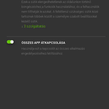
Ezek a sütik elengedhetetlenek az oldalunkon történő
böngészéshez,a funkciók használatához, és a felhasználók
nem tilthatják le azokat. A feltétlenül szükséges sütik közé
Lázár A. Péter, Varga György
tartoznak többek között a személyre szabott beállításokat
MAGYAR−ANGOL EGYETEMES NAGYSZÓTÁR
kezelő sütik.
↓
3
szolgáltatás
Kapcsolódó anyagok
állampapírpiac
ÖSSZES APP ÁTKAPCSOLÁSA
állampárt
Használja ezt a kapcsolót az összes alkalmazás
állampolgár
engedélyezéséhez/letiltásához.
állampolgári
állampolgárság
állampolgársági eskü
állampolgársági jog
államreform
államrend