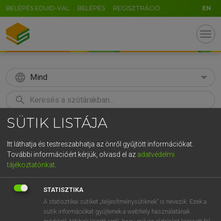
BELÉPÉS EDUID-VAL
BELÉPÉS
REGISZTRÁCIÓ
EN
menu
language
Mind
search
SÜTIK LISTÁJA
GR
KERESÉS
5
6
7
8
9
ö
ü
ó
Itt láthatja és testreszabhatja az önről gyűjtött információkat.
További információért kérjük, olvasd el az
adatvédelmi
r
t
z
u
i
o
p
ő
ú
LÁZÁR A. PÉTER, VARGA GYÖRGY
tájékoztatónkat
.
Magyar−angol egyetemes nagyszótár
g
h
j
k
l
é
á
ű
Ω
STATISZTIKA
v
b
n
m
,
.
-
AltGr
A statisztikai sütiket „teljesítménysütiknek” is nevezik. Ezek a
sütik információkat gyűjtenek a webhely használatának