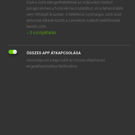
Ezek a sütik elengedhetetlenek az oldalunkon történő
böngészéshez,a funkciók használatához, és a felhasználók
nem tilthatják le azokat. A feltétlenül szükséges sütik közé
Lázár A. Péter, Varga György
tartoznak többek között a személyre szabott beállításokat
MAGYAR−ANGOL EGYETEMES NAGYSZÓTÁR
kezelő sütik.
↓
3
szolgáltatás
Kapcsolódó anyagok
eponímia
ÖSSZES APP ÁTKAPCSOLÁSA
EPOS terminál
Használja ezt a kapcsolót az összes alkalmazás
eposz
engedélyezéséhez/letiltásához.
epoxigyanta
éppen
éppenséggel
éppúgy
epres
épség