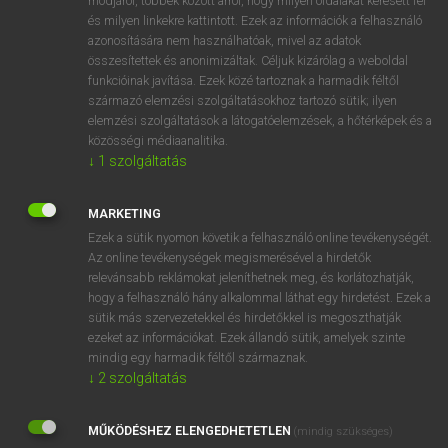
módjáról, többek között arról, hogy milyen oldalakat keresett fel
és milyen linkekre kattintott. Ezek az információk a felhasználó
VAN ELŐFIZETÉSED?
azonosítására nem használhatóak, mivel az adatok
összesítettek és anonimizáltak. Céljuk kizárólag a weboldal
Van előfizetésem a teljes szócikk megtekintéséhez.
funkcióinak javítása. Ezek közé tartoznak a harmadik féltől
származó elemzési szolgáltatásokhoz tartozó sütik; ilyen
BELÉPÉS
elemzési szolgáltatások a látogatóelemzések, a hőtérképek és a
közösségi médiaanalitika.
↓
1
szolgáltatás
MARKETING
Ezek a sütik nyomon követik a felhasználó online tevékenységét.
Az online tevékenységek megismerésével a hirdetők
NINCS ELŐFIZETÉSED?
relevánsabb reklámokat jeleníthetnek meg, és korlátozhatják,
Nincs regisztrációm és előfizetésem. A szótár 2 órás,
hogy a felhasználó hány alkalommal láthat egy hirdetést. Ezek a
díjmentes próbaverziójának elindításához regisztrálok és
sütik más szervezetekkel és hirdetőkkel is megoszthatják
belépek
.
ezeket az információkat. Ezek állandó sütik, amelyek szinte
mindig egy harmadik féltől származnak.
↓
2
szolgáltatás
REGISZTRÁCIÓ
MŰKÖDÉSHEZ ELENGEDHETETLEN
(mindig szükséges)