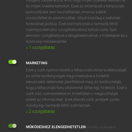
módjáról, többek között arról, hogy milyen oldalakat keresett fel
és milyen linkekre kattintott. Ezek az információk a felhasználó
VAN ELŐFIZETÉSED?
azonosítására nem használhatóak, mivel az adatok
összesítettek és anonimizáltak. Céljuk kizárólag a weboldal
Van előfizetésem a teljes szócikk megtekintéséhez.
funkcióinak javítása. Ezek közé tartoznak a harmadik féltől
származó elemzési szolgáltatásokhoz tartozó sütik; ilyen
BELÉPÉS
elemzési szolgáltatások a látogatóelemzések, a hőtérképek és a
közösségi médiaanalitika.
↓
1
szolgáltatás
MARKETING
Ezek a sütik nyomon követik a felhasználó online tevékenységét.
Az online tevékenységek megismerésével a hirdetők
NINCS ELŐFIZETÉSED?
relevánsabb reklámokat jeleníthetnek meg, és korlátozhatják,
Nincs regisztrációm és előfizetésem. A szótár 2 órás,
hogy a felhasználó hány alkalommal láthat egy hirdetést. Ezek a
díjmentes próbaverziójának elindításához regisztrálok és
sütik más szervezetekkel és hirdetőkkel is megoszthatják
belépek
.
ezeket az információkat. Ezek állandó sütik, amelyek szinte
mindig egy harmadik féltől származnak.
↓
2
szolgáltatás
REGISZTRÁCIÓ
MŰKÖDÉSHEZ ELENGEDHETETLEN
(mindig szükséges)