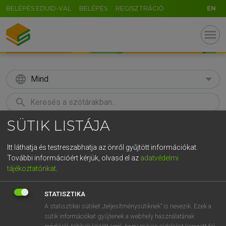
BELÉPÉS EDUID-VAL
BELÉPÉS
REGISZTRÁCIÓ
EN
menu
language
Mind
search
SÜTIK LISTÁJA
GR
KERESÉS
5
6
7
8
9
ö
ü
ó
Itt láthatja és testreszabhatja az önről gyűjtött információkat.
További információért kérjük, olvasd el az
adatvédelmi
r
t
z
u
i
o
p
ő
ú
LÁZÁR A. PÉTER, VARGA GYÖRGY
tájékoztatónkat
.
Magyar−angol egyetemes nagyszótár
g
h
j
k
l
é
á
ű
Ω
STATISZTIKA
v
b
n
m
,
.
-
AltGr
A statisztikai sütiket „teljesítménysütiknek” is nevezik. Ezek a
sütik információkat gyűjtenek a webhely használatának