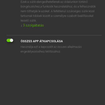
Ezek a sütik elengedhetetlenek az oldalunkon történő
böngészéshez,a funkciók használatához, és a felhasználók
nem tilthatják le azokat. A feltétlenül szükséges sütik közé
Lázár A. Péter, Varga György
tartoznak többek között a személyre szabott beállításokat
MAGYAR−ANGOL EGYETEMES NAGYSZÓTÁR
kezelő sütik.
↓
3
szolgáltatás
Kapcsolódó anyagok
emlékvers
ÖSSZES APP ÁTKAPCSOLÁSA
emlékverseny
Használja ezt a kapcsolót az összes alkalmazás
emlékzenekar
engedélyezéséhez/letiltásához.
említ
említés
említetlen
említett
emlő
emlőbimbó