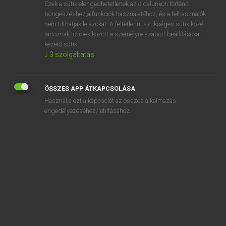
Ezek a sütik elengedhetetlenek az oldalunkon történő
böngészéshez,a funkciók használatához, és a felhasználók
nem tilthatják le azokat. A feltétlenül szükséges sütik közé
Lázár A. Péter, Varga György
tartoznak többek között a személyre szabott beállításokat
MAGYAR−ANGOL EGYETEMES NAGYSZÓTÁR
kezelő sütik.
↓
3
szolgáltatás
Kapcsolódó anyagok
alkönyvtár
ÖSSZES APP ÁTKAPCSOLÁSA
alkörzet
Használja ezt a kapcsolót az összes alkalmazás
alközpont
engedélyezéséhez/letiltásához.
alku
alkualap
alkudozás
alkudozik
álkulcs
alkupozíció