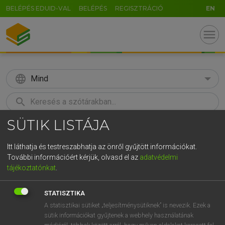
BELÉPÉS EDUID-VAL
BELÉPÉS
REGISZTRÁCIÓ
EN
menu
language
Mind
search
SÜTIK LISTÁJA
GR
KERESÉS
5
6
7
8
9
ö
ü
ó
Itt láthatja és testreszabhatja az önről gyűjtött információkat.
További információért kérjük, olvasd el az
adatvédelmi
r
t
z
u
i
o
p
ő
ú
LÁZÁR A. PÉTER, VARGA GYÖRGY
tájékoztatónkat
.
Magyar−angol egyetemes nagyszótár
g
h
j
k
l
é
á
ű
Ω
STATISZTIKA
v
b
n
m
,
.
-
AltGr
A statisztikai sütiket „teljesítménysütiknek” is nevezik. Ezek a
sütik információkat gyűjtenek a webhely használatának