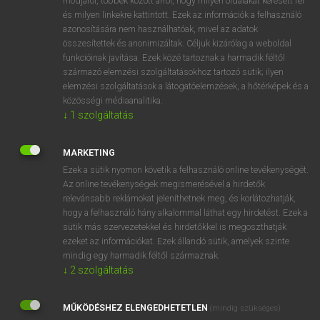
módjáról, többek között arról, hogy milyen oldalakat keresett fel
és milyen linkekre kattintott. Ezek az információk a felhasználó
VAN ELŐFIZETÉSED?
azonosítására nem használhatóak, mivel az adatok
összesítettek és anonimizáltak. Céljuk kizárólag a weboldal
Van előfizetésem a teljes szócikk megtekintéséhez.
funkcióinak javítása. Ezek közé tartoznak a harmadik féltől
származó elemzési szolgáltatásokhoz tartozó sütik; ilyen
BELÉPÉS
elemzési szolgáltatások a látogatóelemzések, a hőtérképek és a
közösségi médiaanalitika.
↓
1
szolgáltatás
MARKETING
Ezek a sütik nyomon követik a felhasználó online tevékenységét.
Az online tevékenységek megismerésével a hirdetők
NINCS ELŐFIZETÉSED?
relevánsabb reklámokat jeleníthetnek meg, és korlátozhatják,
Nincs regisztrációm és előfizetésem. A szótár 2 órás,
hogy a felhasználó hány alkalommal láthat egy hirdetést. Ezek a
díjmentes próbaverziójának elindításához regisztrálok és
sütik más szervezetekkel és hirdetőkkel is megoszthatják
belépek
.
ezeket az információkat. Ezek állandó sütik, amelyek szinte
mindig egy harmadik féltől származnak.
↓
2
szolgáltatás
REGISZTRÁCIÓ
MŰKÖDÉSHEZ ELENGEDHETETLEN
(mindig szükséges)