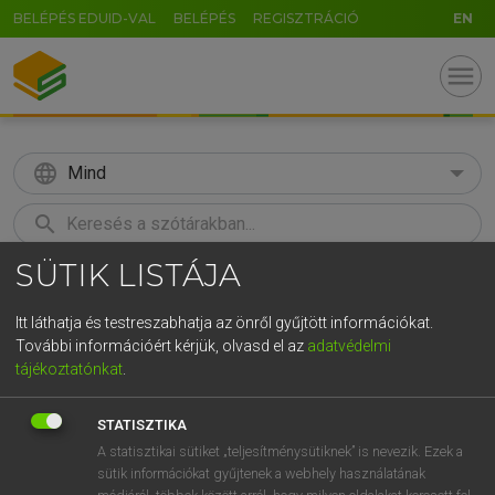
BELÉPÉS EDUID-VAL
BELÉPÉS
REGISZTRÁCIÓ
EN
menu
language
Mind
search
SÜTIK LISTÁJA
GR
KERESÉS
5
6
7
8
9
ö
ü
ó
Itt láthatja és testreszabhatja az önről gyűjtött információkat.
További információért kérjük, olvasd el az
adatvédelmi
r
t
z
u
i
o
p
ő
ú
LÁZÁR A. PÉTER, VARGA GYÖRGY
tájékoztatónkat
.
Magyar−angol egyetemes nagyszótár
g
h
j
k
l
é
á
ű
Ω
STATISZTIKA
v
b
n
m
,
.
-
AltGr
A statisztikai sütiket „teljesítménysütiknek” is nevezik. Ezek a
sütik információkat gyűjtenek a webhely használatának