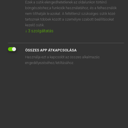
Ezek a sütik elengedhetetlenek az oldalunkon történő
böngészéshez,a funkciók használatához, és a felhasználók
nem tilthatják le azokat. A feltétlenül szükséges sütik közé
Lázár A. Péter, Varga György
tartoznak többek között a személyre szabott beállításokat
MAGYAR−ANGOL EGYETEMES NAGYSZÓTÁR
kezelő sütik.
↓
3
szolgáltatás
Kapcsolódó anyagok
alkotómunka
ÖSSZES APP ÁTKAPCSOLÁSA
alkotóműhely
Használja ezt a kapcsolót az összes alkalmazás
alkotóművész
engedélyezéséhez/letiltásához.
alkotórész
alkotószabadság
alkotó szellemű
alkotótábor
alkóv
alkönyvtár