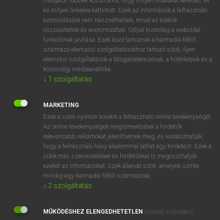
módjáról, többek között arról, hogy milyen oldalakat keresett fel
és milyen linkekre kattintott. Ezek az információk a felhasználó
VAN ELŐFIZETÉSED?
azonosítására nem használhatóak, mivel az adatok
összesítettek és anonimizáltak. Céljuk kizárólag a weboldal
Van előfizetésem a teljes szócikk megtekintéséhez.
funkcióinak javítása. Ezek közé tartoznak a harmadik féltől
származó elemzési szolgáltatásokhoz tartozó sütik; ilyen
BELÉPÉS
elemzési szolgáltatások a látogatóelemzések, a hőtérképek és a
közösségi médiaanalitika.
↓
1
szolgáltatás
MARKETING
Ezek a sütik nyomon követik a felhasználó online tevékenységét.
Az online tevékenységek megismerésével a hirdetők
NINCS ELŐFIZETÉSED?
relevánsabb reklámokat jeleníthetnek meg, és korlátozhatják,
Nincs regisztrációm és előfizetésem. A szótár 2 órás,
hogy a felhasználó hány alkalommal láthat egy hirdetést. Ezek a
díjmentes próbaverziójának elindításához regisztrálok és
sütik más szervezetekkel és hirdetőkkel is megoszthatják
belépek
.
ezeket az információkat. Ezek állandó sütik, amelyek szinte
mindig egy harmadik féltől származnak.
↓
2
szolgáltatás
REGISZTRÁCIÓ
MŰKÖDÉSHEZ ELENGEDHETETLEN
(mindig szükséges)