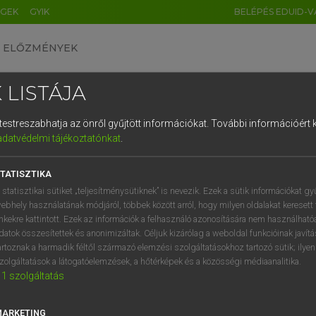
ÉGEK
GYIK
BELÉPÉS EDUID-V
ELŐZMÉNYEK
 LISTÁJA
és testreszabhatja az önről gyűjtött információkat.
További információért k
HU
DE
CN
FR
ES
IT
NL
RU
GR
adatvédelmi tájékoztatónkat
.
 A. PÉTER, VARGA GYÖRGY
1
2
3
4
5
6
7
8
9
yar−angol egyetemes nagyszótár
TATISZTIKA
q
w
e
r
t
z
u
i
 statisztikai sütiket „teljesítménysütiknek” is nevezik. Ezek a sütik információkat gy
ebhely használatának módjáról, többek között arról, hogy milyen oldalakat keresett 
a
s
d
f
g
h
j
k
l
é
inkekre kattintott. Ezek az információk a felhasználó azonosítására nem használható
datok összesítettek és anonimizáltak. Céljuk kizárólag a weboldal funkcióinak javít
í
y
x
c
v
b
n
m
,
.
artoznak a harmadik féltől származó elemzési szolgáltatásokhoz tartozó sütik; ilye
zolgáltatások a látogatóelemzések, a hőtérképek és a közösségi médiaanalitika.
VAN ELŐFIZETÉSED?
NINCS ELŐFIZETÉSED
1
szolgáltatás
előfizetésem a teljes szócikk
Nincs regisztrációm és előfiz
megtekintéséhez.
A szótár 2 órás, díjmente
MARKETING