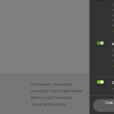
E
m
f
m
f
↓
M
E
f
s
↓
Ö
SZOTAR.NET APPLIKÁCIÓ
EGYÉNI FEL
H
MICROSOFT OFFICE BŐVÍTMÉNY
TANULÓKNA
BEÉPÜLŐ SZÓTÁRMODUL
OKTATÁSI I
Csak 
ONLINE NYELVVIZSGA
VÁLLALATI 