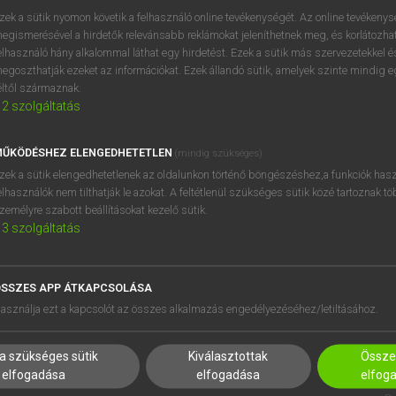
próbaverziójának elindítás
zek a sütik nyomon követik a felhasználó online tevékenységét. Az online tevékeny
BELÉPÉS
regisztrálok és
belépek
.
egismerésével a hirdetők relevánsabb reklámokat jeleníthetnek meg, és korlátozhat
elhasználó hány alkalommal láthat egy hirdetést. Ezek a sütik más szervezetekkel és
egoszthatják ezeket az információkat. Ezek állandó sütik, amelyek szinte mindig 
REGISZTRÁCIÓ
éltől származnak.
2
szolgáltatás
ŰKÖDÉSHEZ ELENGEDHETETLEN
(mindig szükséges)
zek a sütik elengedhetetlenek az oldalunkon történő böngészéshez,a funkciók hasz
elhasználók nem tilthatják le azokat. A feltétlenül szükséges sütik közé tartoznak t
zemélyre szabott beállításokat kezelő sütik.
3
szolgáltatás
SSZES APP ÁTKAPCSOLÁSA
HASZNÁLÓKNAK
SÚGÓ
asználja ezt a kapcsolót az összes alkalmazás engedélyezéséhez/letiltásához.
K
RÓLUNK
NTÉZMÉNYEKNEK
ELÉRHETŐSÉG
a szükséges sütik
Kiválasztottak
Összes
MEGOLDÁSOK
SÜTI BEÁLLÍTÁSOK
elfogadása
elfogadása
elfog