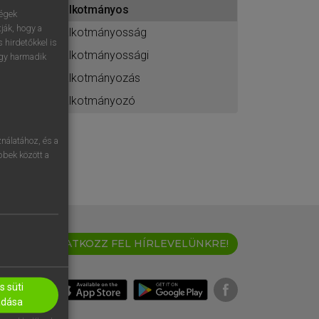
alkotmányos
ához
ségek
ják, hogy a
alkotmányosság
 hirdetőkkel is
alkotmányossági
egy harmadik
alkotmányozás
alkotmányozó
nálatához, és a
öbbek között a
IRATKOZZ FEL HÍRLEVELÜNKRE!
 süti
adása