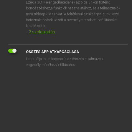
Ezek a sütik elengedhetetlenek az oldalunkon történő
böngészéshez,a funkciók használatához, és a felhasználók
nem tilthatják le azokat. A feltétlenül szükséges sütik közé
Lázár A. Péter, Varga György
tartoznak többek között a személyre szabott beállításokat
MAGYAR−ANGOL EGYETEMES NAGYSZÓTÁR
kezelő sütik.
↓
3
szolgáltatás
Kapcsolódó anyagok
elsős
ÖSSZES APP ÁTKAPCSOLÁSA
elsőség
Használja ezt a kapcsolót az összes alkalmazás
elsősegély
engedélyezéséhez/letiltásához.
elsősegélydoboz
elsősegélyhely
elsősegélynyújtás
elsősegélynyújtó
elsősegélynyújtó csomag
elsősegélyszoba