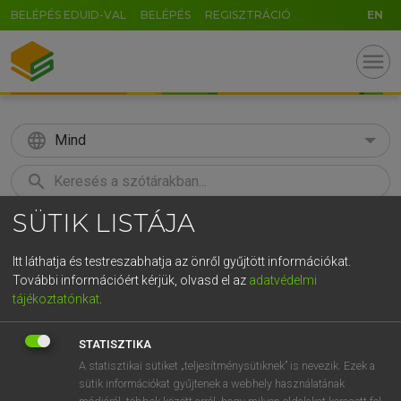
BELÉPÉS EDUID-VAL
BELÉPÉS
REGISZTRÁCIÓ
EN
menu
language
Mind
search
SÜTIK LISTÁJA
GR
KERESÉS
5
6
7
8
9
ö
ü
ó
Itt láthatja és testreszabhatja az önről gyűjtött információkat.
További információért kérjük, olvasd el az
adatvédelmi
r
t
z
u
i
o
p
ő
ú
LÁZÁR A. PÉTER, VARGA GYÖRGY
tájékoztatónkat
.
Magyar−angol egyetemes nagyszótár
g
h
j
k
l
é
á
ű
Ω
STATISZTIKA
v
b
n
m
,
.
-
AltGr
A statisztikai sütiket „teljesítménysütiknek” is nevezik. Ezek a
sütik információkat gyűjtenek a webhely használatának