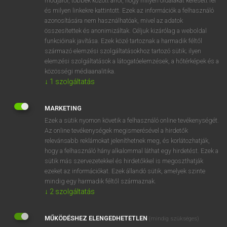
módjáról, többek között arról, hogy milyen oldalakat keresett fel
és milyen linkekre kattintott. Ezek az információk a felhasználó
VAN ELŐFIZETÉSED?
azonosítására nem használhatóak, mivel az adatok
összesítettek és anonimizáltak. Céljuk kizárólag a weboldal
Van előfizetésem a teljes szócikk megtekintéséhez.
funkcióinak javítása. Ezek közé tartoznak a harmadik féltől
származó elemzési szolgáltatásokhoz tartozó sütik; ilyen
BELÉPÉS
elemzési szolgáltatások a látogatóelemzések, a hőtérképek és a
közösségi médiaanalitika.
↓
1
szolgáltatás
MARKETING
Ezek a sütik nyomon követik a felhasználó online tevékenységét.
Az online tevékenységek megismerésével a hirdetők
NINCS ELŐFIZETÉSED?
relevánsabb reklámokat jeleníthetnek meg, és korlátozhatják,
Nincs regisztrációm és előfizetésem. A szótár 2 órás,
hogy a felhasználó hány alkalommal láthat egy hirdetést. Ezek a
díjmentes próbaverziójának elindításához regisztrálok és
sütik más szervezetekkel és hirdetőkkel is megoszthatják
belépek
.
ezeket az információkat. Ezek állandó sütik, amelyek szinte
mindig egy harmadik féltől származnak.
↓
2
szolgáltatás
REGISZTRÁCIÓ
MŰKÖDÉSHEZ ELENGEDHETETLEN
(mindig szükséges)