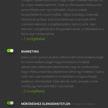
módjáról, többek között arról, hogy milyen oldalakat keresett fel
és milyen linkekre kattintott. Ezek az információk a felhasználó
VAN ELŐFIZETÉSED?
azonosítására nem használhatóak, mivel az adatok
összesítettek és anonimizáltak. Céljuk kizárólag a weboldal
Van előfizetésem a teljes szócikk megtekintéséhez.
funkcióinak javítása. Ezek közé tartoznak a harmadik féltől
származó elemzési szolgáltatásokhoz tartozó sütik; ilyen
BELÉPÉS
elemzési szolgáltatások a látogatóelemzések, a hőtérképek és a
közösségi médiaanalitika.
↓
1
szolgáltatás
MARKETING
Ezek a sütik nyomon követik a felhasználó online tevékenységét.
Az online tevékenységek megismerésével a hirdetők
NINCS ELŐFIZETÉSED?
relevánsabb reklámokat jeleníthetnek meg, és korlátozhatják,
Nincs regisztrációm és előfizetésem. A szótár 2 órás,
hogy a felhasználó hány alkalommal láthat egy hirdetést. Ezek a
díjmentes próbaverziójának elindításához regisztrálok és
sütik más szervezetekkel és hirdetőkkel is megoszthatják
belépek
.
ezeket az információkat. Ezek állandó sütik, amelyek szinte
mindig egy harmadik féltől származnak.
↓
2
szolgáltatás
REGISZTRÁCIÓ
MŰKÖDÉSHEZ ELENGEDHETETLEN
(mindig szükséges)