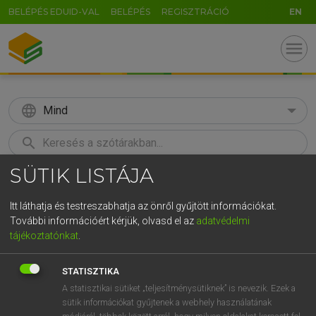
BELÉPÉS EDUID-VAL
BELÉPÉS
REGISZTRÁCIÓ
EN
menu
language
Mind
search
SÜTIK LISTÁJA
GR
KERESÉS
5
6
7
8
9
ö
ü
ó
Itt láthatja és testreszabhatja az önről gyűjtött információkat.
További információért kérjük, olvasd el az
adatvédelmi
r
t
z
u
i
o
p
ő
ú
LÁZÁR A. PÉTER, VARGA GYÖRGY
tájékoztatónkat
.
Magyar−angol egyetemes nagyszótár
g
h
j
k
l
é
á
ű
Ω
STATISZTIKA
v
b
n
m
,
.
-
AltGr
A statisztikai sütiket „teljesítménysütiknek” is nevezik. Ezek a
sütik információkat gyűjtenek a webhely használatának