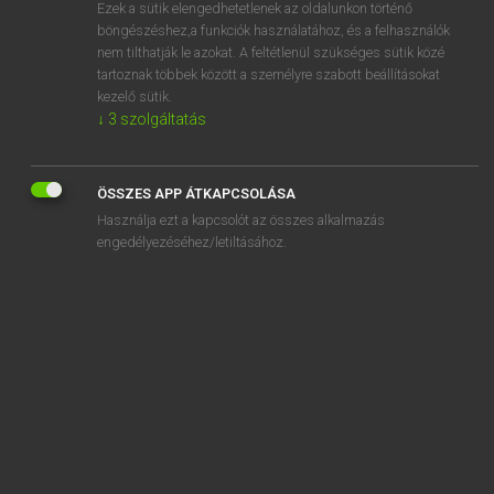
Ezek a sütik elengedhetetlenek az oldalunkon történő
böngészéshez,a funkciók használatához, és a felhasználók
nem tilthatják le azokat. A feltétlenül szükséges sütik közé
Lázár A. Péter, Varga György
tartoznak többek között a személyre szabott beállításokat
MAGYAR−ANGOL EGYETEMES NAGYSZÓTÁR
kezelő sütik.
↓
3
szolgáltatás
Kapcsolódó anyagok
elintéz
ÖSSZES APP ÁTKAPCSOLÁSA
elintézés
Használja ezt a kapcsolót az összes alkalmazás
elintézetlen
engedélyezéséhez/letiltásához.
elintézett
elintéznivaló
elintéződik
elioti
elír
eliramodik