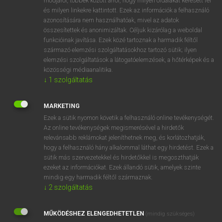
módjáról, többek között arról, hogy milyen oldalakat keresett fel
és milyen linkekre kattintott. Ezek az információk a felhasználó
VAN ELŐFIZETÉSED?
azonosítására nem használhatóak, mivel az adatok
összesítettek és anonimizáltak. Céljuk kizárólag a weboldal
Van előfizetésem a teljes szócikk megtekintéséhez.
funkcióinak javítása. Ezek közé tartoznak a harmadik féltől
származó elemzési szolgáltatásokhoz tartozó sütik; ilyen
BELÉPÉS
elemzési szolgáltatások a látogatóelemzések, a hőtérképek és a
közösségi médiaanalitika.
↓
1
szolgáltatás
MARKETING
Ezek a sütik nyomon követik a felhasználó online tevékenységét.
Az online tevékenységek megismerésével a hirdetők
NINCS ELŐFIZETÉSED?
relevánsabb reklámokat jeleníthetnek meg, és korlátozhatják,
Nincs regisztrációm és előfizetésem. A szótár 2 órás,
hogy a felhasználó hány alkalommal láthat egy hirdetést. Ezek a
díjmentes próbaverziójának elindításához regisztrálok és
sütik más szervezetekkel és hirdetőkkel is megoszthatják
belépek
.
ezeket az információkat. Ezek állandó sütik, amelyek szinte
mindig egy harmadik féltől származnak.
↓
2
szolgáltatás
REGISZTRÁCIÓ
MŰKÖDÉSHEZ ELENGEDHETETLEN
(mindig szükséges)