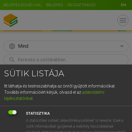
BELÉPÉS EDUID-VAL
BELÉPÉS
REGISZTRÁCIÓ
EN
menu
language
Mind
search
SÜTIK LISTÁJA
GR
KERESÉS
5
6
7
8
9
ö
ü
ó
Itt láthatja és testreszabhatja az önről gyűjtött információkat.
További információért kérjük, olvasd el az
adatvédelmi
r
t
z
u
i
o
p
ő
ú
LÁZÁR A. PÉTER, VARGA GYÖRGY
tájékoztatónkat
.
Magyar−angol egyetemes nagyszótár
g
h
j
k
l
é
á
ű
Ω
STATISZTIKA
v
b
n
m
,
.
-
AltGr
A statisztikai sütiket „teljesítménysütiknek” is nevezik. Ezek a
sütik információkat gyűjtenek a webhely használatának