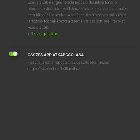
Ezek a sütik elengedhetetlenek az oldalunkon történő
böngészéshez,a funkciók használatához, és a felhasználók
nem tilthatják le azokat. A feltétlenül szükséges sütik közé
Lázár A. Péter, Varga György
tartoznak többek között a személyre szabott beállításokat
MAGYAR−ANGOL EGYETEMES NAGYSZÓTÁR
kezelő sütik.
↓
3
szolgáltatás
Kapcsolódó anyagok
elbámészkodik
ÖSSZES APP ÁTKAPCSOLÁSA
elbánás
Használja ezt a kapcsolót az összes alkalmazás
elbánik
engedélyezéséhez/letiltásához.
elbarikádoz
elbasz
elbátortalanít
elbátortalanodik
elbeszél
elbeszélés