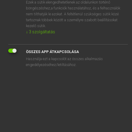
Ezek a sütik elengedhetetlenek az oldalunkon történő
böngészéshez,a funkciók használatához, és a felhasználók
nem tilthatják le azokat. A feltétlenül szükséges sütik közé
Lázár A. Péter, Varga György
tartoznak többek között a személyre szabott beállításokat
MAGYAR−ANGOL EGYETEMES NAGYSZÓTÁR
kezelő sütik.
↓
3
szolgáltatás
Kapcsolódó anyagok
egyre
ÖSSZES APP ÁTKAPCSOLÁSA
egyre-másra
Használja ezt a kapcsolót az összes alkalmazás
egyrendbeli
engedélyezéséhez/letiltásához.
egyrészes
egyrészt
egyrétegű
egyről-másról
egysávos
egység