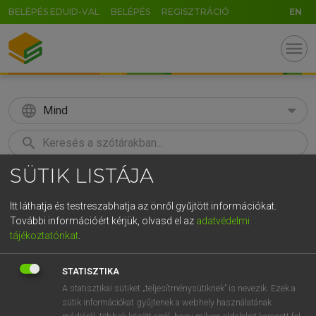
BELÉPÉS EDUID-VAL
BELÉPÉS
REGISZTRÁCIÓ
EN
menu
language
Mind
search
SÜTIK LISTÁJA
GR
KERESÉS
5
6
7
8
9
ö
ü
ó
Itt láthatja és testreszabhatja az önről gyűjtött információkat.
További információért kérjük, olvasd el az
adatvédelmi
r
t
z
u
i
o
p
ő
ú
LÁZÁR A. PÉTER, VARGA GYÖRGY
tájékoztatónkat
.
Magyar−angol egyetemes nagyszótár
g
h
j
k
l
é
á
ű
Ω
STATISZTIKA
v
b
n
m
,
.
-
AltGr
A statisztikai sütiket „teljesítménysütiknek” is nevezik. Ezek a
sütik információkat gyűjtenek a webhely használatának