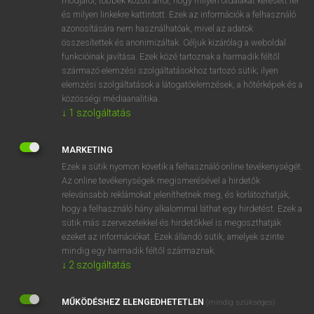
módjáról, többek között arról, hogy milyen oldalakat keresett fel
és milyen linkekre kattintott. Ezek az információk a felhasználó
VAN ELŐFIZETÉSED?
azonosítására nem használhatóak, mivel az adatok
összesítettek és anonimizáltak. Céljuk kizárólag a weboldal
Van előfizetésem a teljes szócikk megtekintéséhez.
funkcióinak javítása. Ezek közé tartoznak a harmadik féltől
származó elemzési szolgáltatásokhoz tartozó sütik; ilyen
BELÉPÉS
elemzési szolgáltatások a látogatóelemzések, a hőtérképek és a
közösségi médiaanalitika.
↓
1
szolgáltatás
MARKETING
Ezek a sütik nyomon követik a felhasználó online tevékenységét.
Az online tevékenységek megismerésével a hirdetők
NINCS ELŐFIZETÉSED?
relevánsabb reklámokat jeleníthetnek meg, és korlátozhatják,
Nincs regisztrációm és előfizetésem. A szótár 2 órás,
hogy a felhasználó hány alkalommal láthat egy hirdetést. Ezek a
díjmentes próbaverziójának elindításához regisztrálok és
sütik más szervezetekkel és hirdetőkkel is megoszthatják
belépek
.
ezeket az információkat. Ezek állandó sütik, amelyek szinte
mindig egy harmadik féltől származnak.
↓
2
szolgáltatás
REGISZTRÁCIÓ
MŰKÖDÉSHEZ ELENGEDHETETLEN
(mindig szükséges)