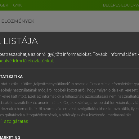
ÉGEK
GYIK
BELÉPÉS EDUID-V
ELŐZMÉNYEK
 LISTÁJA
és testreszabhatja az önről gyűjtött információkat.
További információért k
HU
DE
CN
FR
ES
IT
NL
RU
GR
adatvédelmi tájékoztatónkat
.
 A. PÉTER, VARGA GYÖRGY
1
2
3
4
5
6
7
8
9
yar−angol egyetemes nagyszótár
TATISZTIKA
q
w
e
r
t
z
u
i
 statisztikai sütiket „teljesítménysütiknek” is nevezik. Ezek a sütik információkat gy
ebhely használatának módjáról, többek között arról, hogy milyen oldalakat keresett 
a
s
d
f
g
h
j
k
l
é
inkekre kattintott. Ezek az információk a felhasználó azonosítására nem használható
datok összesítettek és anonimizáltak. Céljuk kizárólag a weboldal funkcióinak javít
í
y
x
c
v
b
n
m
,
.
artoznak a harmadik féltől származó elemzési szolgáltatásokhoz tartozó sütik; ilye
zolgáltatások a látogatóelemzések, a hőtérképek és a közösségi médiaanalitika.
VAN ELŐFIZETÉSED?
NINCS ELŐFIZETÉSED
1
szolgáltatás
előfizetésem a teljes szócikk
Nincs regisztrációm és előfiz
megtekintéséhez.
A szótár 2 órás, díjmente
MARKETING