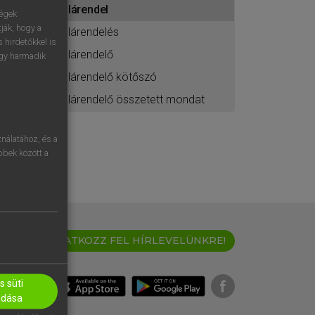
alárendel
ához
ségek
ják, hogy a
alárendelés
 hirdetőkkel is
alárendelő
egy harmadik
alárendelő kötőszó
alárendelő összetett mondat
nálatához, és a
öbbek között a
IRATKOZZ FEL HÍRLEVELÜNKRE!
 süti
adása