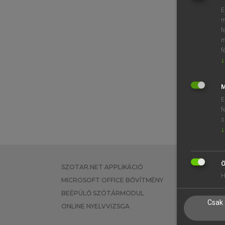
E
m
f
m
f
↓
M
E
f
s
↓
Ö
SZOTAR.NET APPLIKÁCIÓ
EGYÉNI FEL
H
MICROSOFT OFFICE BŐVÍTMÉNY
TANULÓKNA
BEÉPÜLŐ SZÓTÁRMODUL
OKTATÁSI I
Csak 
ONLINE NYELVVIZSGA
VÁLLALATI 