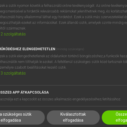
próbaverziójának elindítás
zek a sütik nyomon követik a felhasználó online tevékenységét. Az online tevékeny
BELÉPÉS
regisztrálok és
belépek
.
egismerésével a hirdetők relevánsabb reklámokat jeleníthetnek meg, és korlátozhat
elhasználó hány alkalommal láthat egy hirdetést. Ezek a sütik más szervezetekkel és
egoszthatják ezeket az információkat. Ezek állandó sütik, amelyek szinte mindig 
REGISZTRÁCIÓ
éltől származnak.
2
szolgáltatás
ŰKÖDÉSHEZ ELENGEDHETETLEN
(mindig szükséges)
zek a sütik elengedhetetlenek az oldalunkon történő böngészéshez,a funkciók hasz
elhasználók nem tilthatják le azokat. A feltétlenül szükséges sütik közé tartoznak t
zemélyre szabott beállításokat kezelő sütik.
3
szolgáltatás
SSZES APP ÁTKAPCSOLÁSA
HASZNÁLÓKNAK
SÚGÓ
asználja ezt a kapcsolót az összes alkalmazás engedélyezéséhez/letiltásához.
K
RÓLUNK
NTÉZMÉNYEKNEK
ELÉRHETŐSÉG
a szükséges sütik
Kiválasztottak
Összes
MEGOLDÁSOK
SÜTI BEÁLLÍTÁSOK
elfogadása
elfogadása
elfog