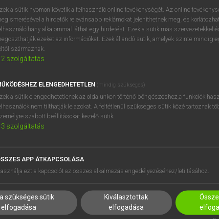
próbaverziójának elindítás
zek a sütik nyomon követik a felhasználó online tevékenységét. Az online tevékeny
BELÉPÉS
regisztrálok és
belépek
.
egismerésével a hirdetők relevánsabb reklámokat jeleníthetnek meg, és korlátozhat
elhasználó hány alkalommal láthat egy hirdetést. Ezek a sütik más szervezetekkel és
egoszthatják ezeket az információkat. Ezek állandó sütik, amelyek szinte mindig 
REGISZTRÁCIÓ
éltől származnak.
2
szolgáltatás
ŰKÖDÉSHEZ ELENGEDHETETLEN
(mindig szükséges)
zek a sütik elengedhetetlenek az oldalunkon történő böngészéshez,a funkciók hasz
elhasználók nem tilthatják le azokat. A feltétlenül szükséges sütik közé tartoznak t
zemélyre szabott beállításokat kezelő sütik.
3
szolgáltatás
SSZES APP ÁTKAPCSOLÁSA
HASZNÁLÓKNAK
SÚGÓ
asználja ezt a kapcsolót az összes alkalmazás engedélyezéséhez/letiltásához.
K
RÓLUNK
NTÉZMÉNYEKNEK
ELÉRHETŐSÉG
a szükséges sütik
Kiválasztottak
Összes
MEGOLDÁSOK
SÜTI BEÁLLÍTÁSOK
elfogadása
elfogadása
elfog