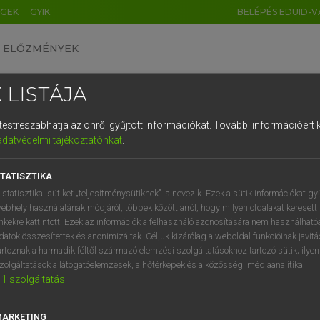
ÉGEK
GYIK
BELÉPÉS EDUID-V
ELŐZMÉNYEK
 LISTÁJA
és testreszabhatja az önről gyűjtött információkat.
További információért k
HU
DE
CN
FR
ES
IT
NL
RU
GR
adatvédelmi tájékoztatónkat
.
 A. PÉTER, VARGA GYÖRGY
1
2
3
4
5
6
7
8
9
yar−angol egyetemes nagyszótár
TATISZTIKA
q
w
e
r
t
z
u
i
 statisztikai sütiket „teljesítménysütiknek” is nevezik. Ezek a sütik információkat gy
ebhely használatának módjáról, többek között arról, hogy milyen oldalakat keresett 
a
s
d
f
g
h
j
k
l
é
inkekre kattintott. Ezek az információk a felhasználó azonosítására nem használható
datok összesítettek és anonimizáltak. Céljuk kizárólag a weboldal funkcióinak javít
í
y
x
c
v
b
n
m
,
.
artoznak a harmadik féltől származó elemzési szolgáltatásokhoz tartozó sütik; ilye
zolgáltatások a látogatóelemzések, a hőtérképek és a közösségi médiaanalitika.
VAN ELŐFIZETÉSED?
NINCS ELŐFIZETÉSED
1
szolgáltatás
előfizetésem a teljes szócikk
Nincs regisztrációm és előfiz
megtekintéséhez.
A szótár 2 órás, díjmente
MARKETING