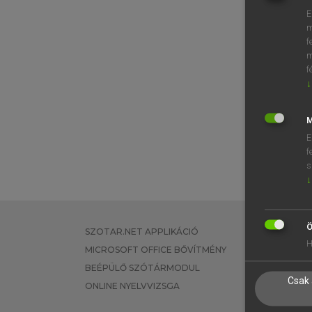
E
m
f
m
f
↓
M
E
f
s
↓
Ö
SZOTAR.NET APPLIKÁCIÓ
EGYÉNI FEL
H
MICROSOFT OFFICE BŐVÍTMÉNY
TANULÓKNA
BEÉPÜLŐ SZÓTÁRMODUL
OKTATÁSI I
Csak 
ONLINE NYELVVIZSGA
VÁLLALATI 