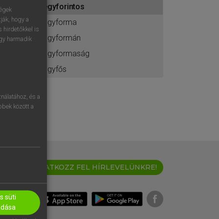
egyforintos
ához
ségek
ják, hogy a
egyforma
 hirdetőkkel is
egyformán
egy harmadik
egyformaság
egyfős
nálatához, és a
öbbek között a
IRATKOZZ FEL HÍRLEVELÜNKRE!
 süti
adása