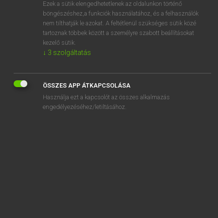
Ezek a sütik elengedhetetlenek az oldalunkon történő
böngészéshez,a funkciók használatához, és a felhasználók
nem tilthatják le azokat. A feltétlenül szükséges sütik közé
Lázár A. Péter, Varga György
tartoznak többek között a személyre szabott beállításokat
MAGYAR−ANGOL EGYETEMES NAGYSZÓTÁR
kezelő sütik.
↓
3
szolgáltatás
Kapcsolódó anyagok
egyetemlegesen
ÖSSZES APP ÁTKAPCSOLÁSA
egyetemváros
Használja ezt a kapcsolót az összes alkalmazás
egyetért
engedélyezéséhez/letiltásához.
egyetértés
egyetértési nyilatkozat
egyetértő
egyetértően
egyetlen
egyetlenegy