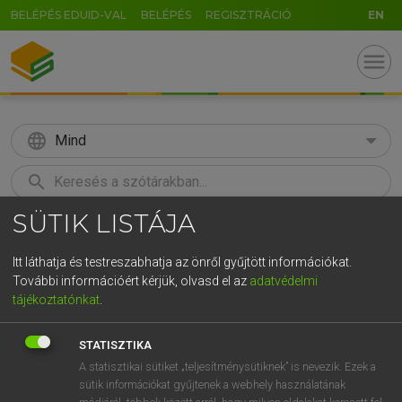
BELÉPÉS EDUID-VAL
BELÉPÉS
REGISZTRÁCIÓ
EN
menu
language
Mind
search
SÜTIK LISTÁJA
GR
KERESÉS
5
6
7
8
9
ö
ü
ó
Itt láthatja és testreszabhatja az önről gyűjtött információkat.
További információért kérjük, olvasd el az
adatvédelmi
r
t
z
u
i
o
p
ő
ú
LÁZÁR A. PÉTER, VARGA GYÖRGY
tájékoztatónkat
.
Magyar−angol egyetemes nagyszótár
g
h
j
k
l
é
á
ű
Ω
STATISZTIKA
v
b
n
m
,
.
-
AltGr
A statisztikai sütiket „teljesítménysütiknek” is nevezik. Ezek a
sütik információkat gyűjtenek a webhely használatának