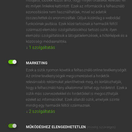
módjáról, többek között arról, hogy milyen oldalakat keresett fel
és milyen linkekre kattintott. Ezek az információk a felhasználó
VAN ELŐFIZETÉSED?
azonosítására nem használhatóak, mivel az adatok
összesítettek és anonimizáltak. Céljuk kizárólag a weboldal
Van előfizetésem a teljes szócikk megtekintéséhez.
funkcióinak javítása. Ezek közé tartoznak a harmadik féltől
származó elemzési szolgáltatásokhoz tartozó sütik; ilyen
BELÉPÉS
elemzési szolgáltatások a látogatóelemzések, a hőtérképek és a
közösségi médiaanalitika.
↓
1
szolgáltatás
MARKETING
Ezek a sütik nyomon követik a felhasználó online tevékenységét.
Az online tevékenységek megismerésével a hirdetők
NINCS ELŐFIZETÉSED?
relevánsabb reklámokat jeleníthetnek meg, és korlátozhatják,
Nincs regisztrációm és előfizetésem. A szótár 2 órás,
hogy a felhasználó hány alkalommal láthat egy hirdetést. Ezek a
díjmentes próbaverziójának elindításához regisztrálok és
sütik más szervezetekkel és hirdetőkkel is megoszthatják
belépek
.
ezeket az információkat. Ezek állandó sütik, amelyek szinte
mindig egy harmadik féltől származnak.
↓
2
szolgáltatás
REGISZTRÁCIÓ
MŰKÖDÉSHEZ ELENGEDHETETLEN
(mindig szükséges)