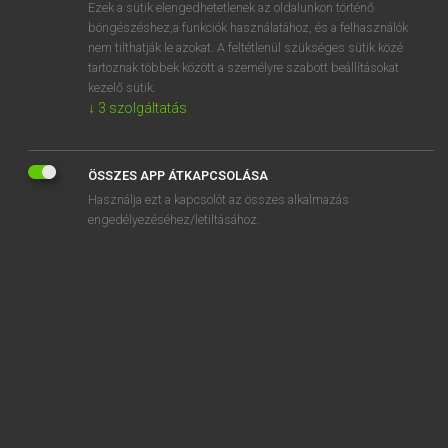
Ezek a sütik elengedhetetlenek az oldalunkon történő
böngészéshez,a funkciók használatához, és a felhasználók
nem tilthatják le azokat. A feltétlenül szükséges sütik közé
Lázár A. Péter, Varga György
tartoznak többek között a személyre szabott beállításokat
MAGYAR−ANGOL EGYETEMES NAGYSZÓTÁR
kezelő sütik.
↓
3
szolgáltatás
Kapcsolódó anyagok
alapszabadság
ÖSSZES APP ÁTKAPCSOLÁSA
alapszabály
Használja ezt a kapcsolót az összes alkalmazás
alapszabály-ellenes
engedélyezéséhez/letiltásához.
alapszabály-módosítás
alapszak
alapszám
alapszervezet
alapszerződés
alapszik