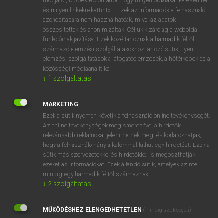
módjáról, többek között arról, hogy milyen oldalakat keresett fel
és milyen linkekre kattintott. Ezek az információk a felhasználó
VAN ELŐFIZETÉSED?
azonosítására nem használhatóak, mivel az adatok
összesítettek és anonimizáltak. Céljuk kizárólag a weboldal
Van előfizetésem a teljes szócikk megtekintéséhez.
funkcióinak javítása. Ezek közé tartoznak a harmadik féltől
származó elemzési szolgáltatásokhoz tartozó sütik; ilyen
BELÉPÉS
elemzési szolgáltatások a látogatóelemzések, a hőtérképek és a
közösségi médiaanalitika.
↓
1
szolgáltatás
MARKETING
Ezek a sütik nyomon követik a felhasználó online tevékenységét.
Az online tevékenységek megismerésével a hirdetők
NINCS ELŐFIZETÉSED?
relevánsabb reklámokat jeleníthetnek meg, és korlátozhatják,
Nincs regisztrációm és előfizetésem. A szótár 2 órás,
hogy a felhasználó hány alkalommal láthat egy hirdetést. Ezek a
díjmentes próbaverziójának elindításához regisztrálok és
sütik más szervezetekkel és hirdetőkkel is megoszthatják
belépek
.
ezeket az információkat. Ezek állandó sütik, amelyek szinte
mindig egy harmadik féltől származnak.
↓
2
szolgáltatás
REGISZTRÁCIÓ
MŰKÖDÉSHEZ ELENGEDHETETLEN
(mindig szükséges)