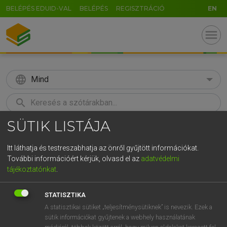
BELÉPÉS EDUID-VAL
BELÉPÉS
REGISZTRÁCIÓ
EN
menu
language
Mind
search
SÜTIK LISTÁJA
GR
KERESÉS
5
6
7
8
9
ö
ü
ó
Itt láthatja és testreszabhatja az önről gyűjtött információkat.
További információért kérjük, olvasd el az
adatvédelmi
r
t
z
u
i
o
p
ő
ú
LÁZÁR A. PÉTER, VARGA GYÖRGY
tájékoztatónkat
.
Magyar−angol egyetemes nagyszótár
g
h
j
k
l
é
á
ű
Ω
STATISZTIKA
v
b
n
m
,
.
-
AltGr
A statisztikai sütiket „teljesítménysütiknek” is nevezik. Ezek a
sütik információkat gyűjtenek a webhely használatának