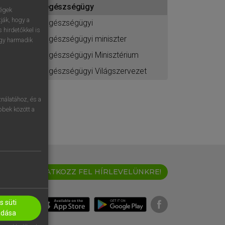
egészségügy
ához
ségek
ják, hogy a
egészségügyi
 hirdetőkkel is
egészségügyi miniszter
egy harmadik
Egészségügyi Minisztérium
Egészségügyi Világszervezet
nálatához, és a
öbbek között a
IRATKOZZ FEL HÍRLEVELÜNKRE!
 süti
adása