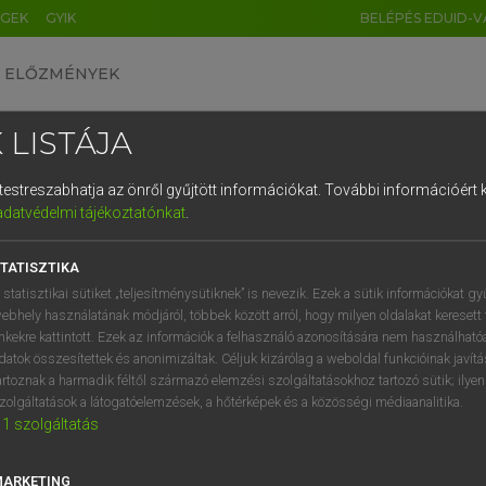
ÉGEK
GYIK
BELÉPÉS EDUID-V
ELŐZMÉNYEK
 LISTÁJA
és testreszabhatja az önről gyűjtött információkat.
További információért k
HU
DE
CN
FR
ES
IT
NL
RU
GR
adatvédelmi tájékoztatónkat
.
 A. PÉTER, VARGA GYÖRGY
1
2
3
4
5
6
7
8
9
yar−angol egyetemes nagyszótár
TATISZTIKA
q
w
e
r
t
z
u
i
 statisztikai sütiket „teljesítménysütiknek” is nevezik. Ezek a sütik információkat gy
ebhely használatának módjáról, többek között arról, hogy milyen oldalakat keresett 
a
s
d
f
g
h
j
k
l
é
inkekre kattintott. Ezek az információk a felhasználó azonosítására nem használható
datok összesítettek és anonimizáltak. Céljuk kizárólag a weboldal funkcióinak javít
í
y
x
c
v
b
n
m
,
.
artoznak a harmadik féltől származó elemzési szolgáltatásokhoz tartozó sütik; ilye
zolgáltatások a látogatóelemzések, a hőtérképek és a közösségi médiaanalitika.
VAN ELŐFIZETÉSED?
NINCS ELŐFIZETÉSED
1
szolgáltatás
előfizetésem a teljes szócikk
Nincs regisztrációm és előfiz
megtekintéséhez.
A szótár 2 órás, díjmente
MARKETING