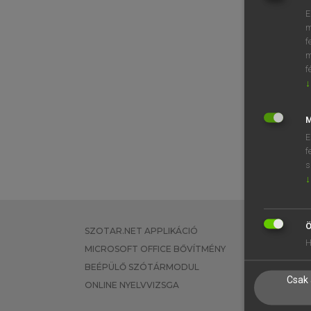
E
m
f
m
f
↓
M
E
f
s
↓
Ö
SZOTAR.NET APPLIKÁCIÓ
EGYÉNI FEL
H
MICROSOFT OFFICE BŐVÍTMÉNY
TANULÓKNA
BEÉPÜLŐ SZÓTÁRMODUL
OKTATÁSI I
Csak 
ONLINE NYELVVIZSGA
VÁLLALATI 