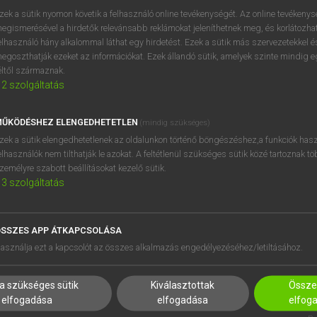
próbaverziójának elindítás
zek a sütik nyomon követik a felhasználó online tevékenységét. Az online tevékeny
BELÉPÉS
regisztrálok és
belépek
.
egismerésével a hirdetők relevánsabb reklámokat jeleníthetnek meg, és korlátozhat
elhasználó hány alkalommal láthat egy hirdetést. Ezek a sütik más szervezetekkel és
egoszthatják ezeket az információkat. Ezek állandó sütik, amelyek szinte mindig 
REGISZTRÁCIÓ
éltől származnak.
2
szolgáltatás
ŰKÖDÉSHEZ ELENGEDHETETLEN
(mindig szükséges)
zek a sütik elengedhetetlenek az oldalunkon történő böngészéshez,a funkciók hasz
elhasználók nem tilthatják le azokat. A feltétlenül szükséges sütik közé tartoznak t
zemélyre szabott beállításokat kezelő sütik.
3
szolgáltatás
SSZES APP ÁTKAPCSOLÁSA
HASZNÁLÓKNAK
SÚGÓ
asználja ezt a kapcsolót az összes alkalmazás engedélyezéséhez/letiltásához.
K
RÓLUNK
NTÉZMÉNYEKNEK
ELÉRHETŐSÉG
a szükséges sütik
Kiválasztottak
Összes
MEGOLDÁSOK
SÜTI BEÁLLÍTÁSOK
elfogadása
elfogadása
elfog