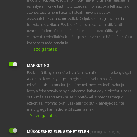
módjáról, többek között arról, hogy milyen oldalakat keresett fel
és milyen linkekre kattintott. Ezek az információk a felhasználó
VAN ELŐFIZETÉSED?
azonosítására nem használhatóak, mivel az adatok
összesítettek és anonimizáltak. Céljuk kizárólag a weboldal
Van előfizetésem a teljes szócikk megtekintéséhez.
funkcióinak javítása. Ezek közé tartoznak a harmadik féltől
származó elemzési szolgáltatásokhoz tartozó sütik; ilyen
BELÉPÉS
elemzési szolgáltatások a látogatóelemzések, a hőtérképek és a
közösségi médiaanalitika.
↓
1
szolgáltatás
MARKETING
Ezek a sütik nyomon követik a felhasználó online tevékenységét.
Az online tevékenységek megismerésével a hirdetők
NINCS ELŐFIZETÉSED?
relevánsabb reklámokat jeleníthetnek meg, és korlátozhatják,
Nincs regisztrációm és előfizetésem. A szótár 2 órás,
hogy a felhasználó hány alkalommal láthat egy hirdetést. Ezek a
díjmentes próbaverziójának elindításához regisztrálok és
sütik más szervezetekkel és hirdetőkkel is megoszthatják
belépek
.
ezeket az információkat. Ezek állandó sütik, amelyek szinte
mindig egy harmadik féltől származnak.
↓
2
szolgáltatás
REGISZTRÁCIÓ
MŰKÖDÉSHEZ ELENGEDHETETLEN
(mindig szükséges)