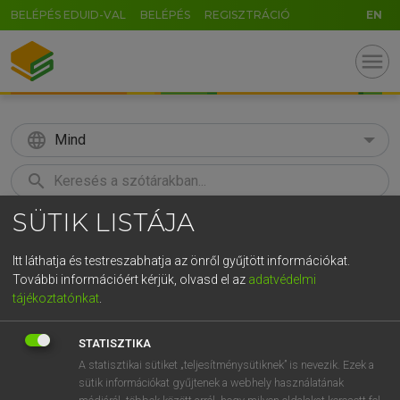
BELÉPÉS EDUID-VAL
BELÉPÉS
REGISZTRÁCIÓ
EN
menu
language
Mind
search
SÜTIK LISTÁJA
GR
KERESÉS
5
6
7
8
9
ö
ü
ó
Itt láthatja és testreszabhatja az önről gyűjtött információkat.
További információért kérjük, olvasd el az
adatvédelmi
r
t
z
u
i
o
p
ő
ú
LÁZÁR A. PÉTER, VARGA GYÖRGY
tájékoztatónkat
.
Magyar−angol egyetemes nagyszótár
g
h
j
k
l
é
á
ű
Ω
STATISZTIKA
v
b
n
m
,
.
-
AltGr
A statisztikai sütiket „teljesítménysütiknek” is nevezik. Ezek a
sütik információkat gyűjtenek a webhely használatának