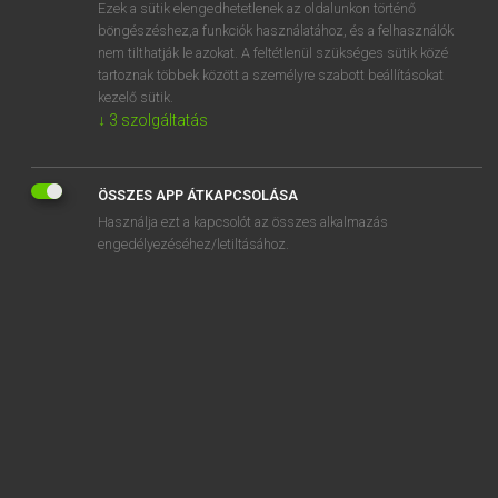
Ezek a sütik elengedhetetlenek az oldalunkon történő
böngészéshez,a funkciók használatához, és a felhasználók
nem tilthatják le azokat. A feltétlenül szükséges sütik közé
Lázár A. Péter, Varga György
tartoznak többek között a személyre szabott beállításokat
MAGYAR−ANGOL EGYETEMES NAGYSZÓTÁR
kezelő sütik.
↓
3
szolgáltatás
Kapcsolódó anyagok
dobóketrec
ÖSSZES APP ÁTKAPCSOLÁSA
dobó kéz
Használja ezt a kapcsolót az összes alkalmazás
dobókocka
engedélyezéséhez/letiltásához.
dobókorong
dobókör
dobókötél
dobol
dobolás
dobos