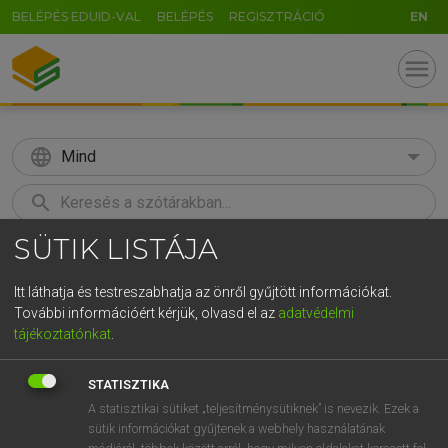
BELÉPÉS EDUID-VAL
BELÉPÉS
REGISZTRÁCIÓ
EN
menu
language
Mind
search
SÜTIK LISTÁJA
GR
KERESÉS
5
6
7
8
9
ö
ü
ó
Itt láthatja és testreszabhatja az önről gyűjtött információkat.
További információért kérjük, olvasd el az
adatvédelmi
r
t
z
u
i
o
p
ő
ú
LÁZÁR A. PÉTER, VARGA GYÖRGY
tájékoztatónkat
.
Magyar−angol egyetemes nagyszótár
g
h
j
k
l
é
á
ű
Ω
STATISZTIKA
v
b
n
m
,
.
-
AltGr
A statisztikai sütiket „teljesítménysütiknek” is nevezik. Ezek a
sütik információkat gyűjtenek a webhely használatának