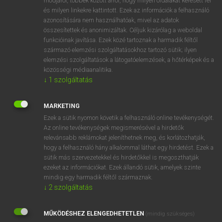
módjáról, többek között arról, hogy milyen oldalakat keresett fel
és milyen linkekre kattintott. Ezek az információk a felhasználó
VAN ELŐFIZETÉSED?
azonosítására nem használhatóak, mivel az adatok
összesítettek és anonimizáltak. Céljuk kizárólag a weboldal
Van előfizetésem a teljes szócikk megtekintéséhez.
funkcióinak javítása. Ezek közé tartoznak a harmadik féltől
származó elemzési szolgáltatásokhoz tartozó sütik; ilyen
BELÉPÉS
elemzési szolgáltatások a látogatóelemzések, a hőtérképek és a
közösségi médiaanalitika.
↓
1
szolgáltatás
MARKETING
Ezek a sütik nyomon követik a felhasználó online tevékenységét.
Az online tevékenységek megismerésével a hirdetők
NINCS ELŐFIZETÉSED?
relevánsabb reklámokat jeleníthetnek meg, és korlátozhatják,
Nincs regisztrációm és előfizetésem. A szótár 2 órás,
hogy a felhasználó hány alkalommal láthat egy hirdetést. Ezek a
díjmentes próbaverziójának elindításához regisztrálok és
sütik más szervezetekkel és hirdetőkkel is megoszthatják
belépek
.
ezeket az információkat. Ezek állandó sütik, amelyek szinte
mindig egy harmadik féltől származnak.
↓
2
szolgáltatás
REGISZTRÁCIÓ
MŰKÖDÉSHEZ ELENGEDHETETLEN
(mindig szükséges)