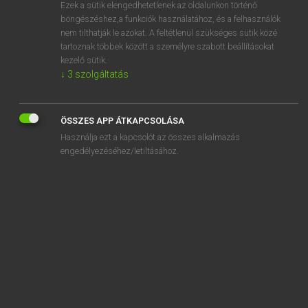
Ezek a sütik elengedhetetlenek az oldalunkon történő
böngészéshez,a funkciók használatához, és a felhasználók
nem tilthatják le azokat. A feltétlenül szükséges sütik közé
Lázár A. Péter, Varga György
tartoznak többek között a személyre szabott beállításokat
MAGYAR−ANGOL EGYETEMES NAGYSZÓTÁR
kezelő sütik.
↓
3
szolgáltatás
Kapcsolódó anyagok
divertimento
ÖSSZES APP ÁTKAPCSOLÁSA
diverz
Használja ezt a kapcsolót az összes alkalmazás
diverzáns
engedélyezéséhez/letiltásához.
diverzifikáció
diverzifikál
diverzió
diverziós
dívik
diviz