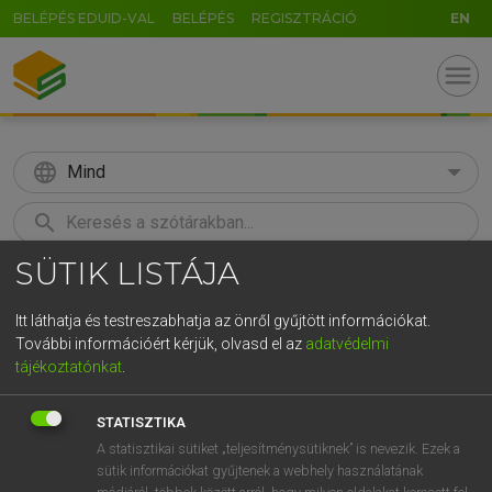
BELÉPÉS EDUID-VAL
BELÉPÉS
REGISZTRÁCIÓ
EN
menu
language
Mind
search
SÜTIK LISTÁJA
GR
KERESÉS
5
6
7
8
9
ö
ü
ó
Itt láthatja és testreszabhatja az önről gyűjtött információkat.
További információért kérjük, olvasd el az
adatvédelmi
r
t
z
u
i
o
p
ő
ú
LÁZÁR A. PÉTER, VARGA GYÖRGY
tájékoztatónkat
.
Magyar−angol egyetemes nagyszótár
g
h
j
k
l
é
á
ű
Ω
STATISZTIKA
v
b
n
m
,
.
-
AltGr
A statisztikai sütiket „teljesítménysütiknek” is nevezik. Ezek a
sütik információkat gyűjtenek a webhely használatának