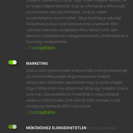
módjáról, többek között arról, hogy milyen oldalakat keresett fel
és milyen linkekre kattintott. Ezek az információk a felhasználó
VAN ELŐFIZETÉSED?
azonosítására nem használhatóak, mivel az adatok
összesítettek és anonimizáltak. Céljuk kizárólag a weboldal
Van előfizetésem a teljes szócikk megtekintéséhez.
funkcióinak javítása. Ezek közé tartoznak a harmadik féltől
származó elemzési szolgáltatásokhoz tartozó sütik; ilyen
BELÉPÉS
elemzési szolgáltatások a látogatóelemzések, a hőtérképek és a
közösségi médiaanalitika.
↓
1
szolgáltatás
MARKETING
Ezek a sütik nyomon követik a felhasználó online tevékenységét.
Az online tevékenységek megismerésével a hirdetők
NINCS ELŐFIZETÉSED?
relevánsabb reklámokat jeleníthetnek meg, és korlátozhatják,
Nincs regisztrációm és előfizetésem. A szótár 2 órás,
hogy a felhasználó hány alkalommal láthat egy hirdetést. Ezek a
díjmentes próbaverziójának elindításához regisztrálok és
sütik más szervezetekkel és hirdetőkkel is megoszthatják
belépek
.
ezeket az információkat. Ezek állandó sütik, amelyek szinte
mindig egy harmadik féltől származnak.
↓
2
szolgáltatás
REGISZTRÁCIÓ
MŰKÖDÉSHEZ ELENGEDHETETLEN
(mindig szükséges)