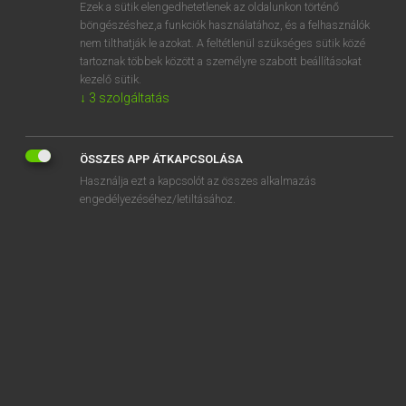
Ezek a sütik elengedhetetlenek az oldalunkon történő
böngészéshez,a funkciók használatához, és a felhasználók
nem tilthatják le azokat. A feltétlenül szükséges sütik közé
Lázár A. Péter, Varga György
tartoznak többek között a személyre szabott beállításokat
MAGYAR−ANGOL EGYETEMES NAGYSZÓTÁR
kezelő sütik.
↓
3
szolgáltatás
Kapcsolódó anyagok
diszkurzív
ÖSSZES APP ÁTKAPCSOLÁSA
diszkvalifikál
Használja ezt a kapcsolót az összes alkalmazás
diszkvalifikálás
engedélyezéséhez/letiltásához.
díszléc
díszlépés
díszlet
díszletberendező
díszletez
díszletezőmunkás