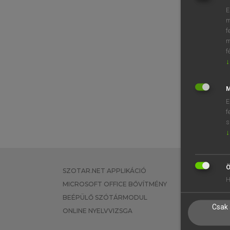
E
m
f
m
f
↓
M
E
f
s
↓
Ö
SZOTAR.NET APPLIKÁCIÓ
EGYÉNI FEL
H
MICROSOFT OFFICE BŐVÍTMÉNY
TANULÓKNA
BEÉPÜLŐ SZÓTÁRMODUL
OKTATÁSI I
Csak 
ONLINE NYELVVIZSGA
VÁLLALATI 