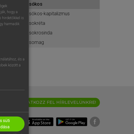
csókos
ához
ségek
ják, hogy a
csókos-kapitalizmus
 hirdetőkkel is
csokréta
egy harmadik
csokrosinda
csomag
nálatához, és a
öbbek között a
IRATKOZZ FEL HÍRLEVELÜNKRE!
 süti
adása