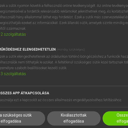
próbaverziójának elindítás
zek a sütik nyomon követik a felhasználó online tevékenységét. Az online tevékeny
BELÉPÉS
regisztrálok és
belépek
.
egismerésével a hirdetők relevánsabb reklámokat jeleníthetnek meg, és korlátozhat
elhasználó hány alkalommal láthat egy hirdetést. Ezek a sütik más szervezetekkel és
egoszthatják ezeket az információkat. Ezek állandó sütik, amelyek szinte mindig 
REGISZTRÁCIÓ
éltől származnak.
2
szolgáltatás
ŰKÖDÉSHEZ ELENGEDHETETLEN
(mindig szükséges)
zek a sütik elengedhetetlenek az oldalunkon történő böngészéshez,a funkciók hasz
elhasználók nem tilthatják le azokat. A feltétlenül szükséges sütik közé tartoznak t
zemélyre szabott beállításokat kezelő sütik.
3
szolgáltatás
SSZES APP ÁTKAPCSOLÁSA
HASZNÁLÓKNAK
SÚGÓ
asználja ezt a kapcsolót az összes alkalmazás engedélyezéséhez/letiltásához.
K
RÓLUNK
NTÉZMÉNYEKNEK
ELÉRHETŐSÉG
a szükséges sütik
Kiválasztottak
Összes
MEGOLDÁSOK
SÜTI BEÁLLÍTÁSOK
elfogadása
elfogadása
elfog