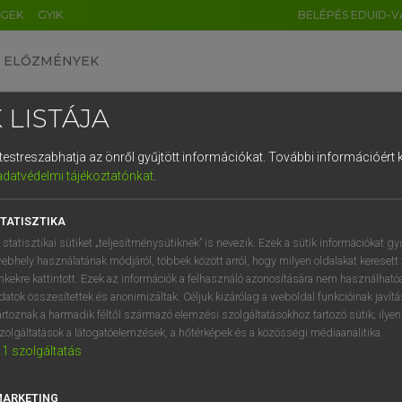
ÉGEK
GYIK
BELÉPÉS EDUID-V
ELŐZMÉNYEK
 LISTÁJA
és testreszabhatja az önről gyűjtött információkat.
További információért k
HU
DE
CN
FR
ES
IT
NL
RU
GR
adatvédelmi tájékoztatónkat
.
 A. PÉTER, VARGA GYÖRGY
1
2
3
4
5
6
7
8
9
yar−angol egyetemes nagyszótár
TATISZTIKA
q
w
e
r
t
z
u
i
 statisztikai sütiket „teljesítménysütiknek” is nevezik. Ezek a sütik információkat gy
ebhely használatának módjáról, többek között arról, hogy milyen oldalakat keresett 
a
s
d
f
g
h
j
k
l
é
inkekre kattintott. Ezek az információk a felhasználó azonosítására nem használható
datok összesítettek és anonimizáltak. Céljuk kizárólag a weboldal funkcióinak javít
í
y
x
c
v
b
n
m
,
.
artoznak a harmadik féltől származó elemzési szolgáltatásokhoz tartozó sütik; ilye
zolgáltatások a látogatóelemzések, a hőtérképek és a közösségi médiaanalitika.
VAN ELŐFIZETÉSED?
NINCS ELŐFIZETÉSED
1
szolgáltatás
előfizetésem a teljes szócikk
Nincs regisztrációm és előfiz
megtekintéséhez.
A szótár 2 órás, díjmente
MARKETING