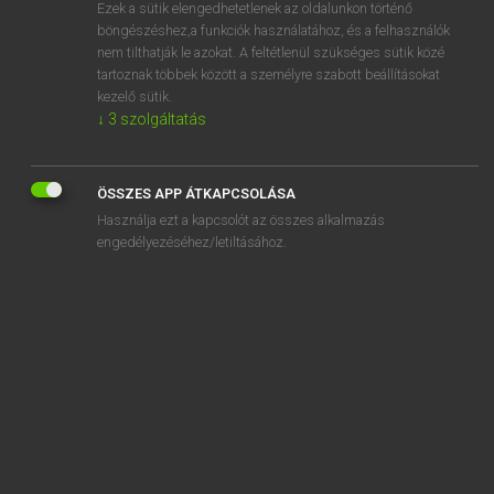
Ezek a sütik elengedhetetlenek az oldalunkon történő
böngészéshez,a funkciók használatához, és a felhasználók
nem tilthatják le azokat. A feltétlenül szükséges sütik közé
Lázár A. Péter, Varga György
tartoznak többek között a személyre szabott beállításokat
MAGYAR−ANGOL EGYETEMES NAGYSZÓTÁR
kezelő sütik.
↓
3
szolgáltatás
Kapcsolódó anyagok
csiszolódik
ÖSSZES APP ÁTKAPCSOLÁSA
csiszológép
Használja ezt a kapcsolót az összes alkalmazás
csiszolókorong
engedélyezéséhez/letiltásához.
csiszolókő
csiszolópapír
csiszolópor
csiszolóvászon
csiszolt
csiszoltkő-kor