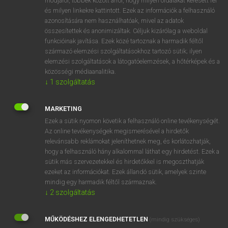
módjáról, többek között arról, hogy milyen oldalakat keresett fel
és milyen linkekre kattintott. Ezek az információk a felhasználó
VAN ELŐFIZETÉSED?
azonosítására nem használhatóak, mivel az adatok
összesítettek és anonimizáltak. Céljuk kizárólag a weboldal
Van előfizetésem a teljes szócikk megtekintéséhez.
funkcióinak javítása. Ezek közé tartoznak a harmadik féltől
származó elemzési szolgáltatásokhoz tartozó sütik; ilyen
BELÉPÉS
elemzési szolgáltatások a látogatóelemzések, a hőtérképek és a
közösségi médiaanalitika.
↓
1
szolgáltatás
MARKETING
Ezek a sütik nyomon követik a felhasználó online tevékenységét.
Az online tevékenységek megismerésével a hirdetők
NINCS ELŐFIZETÉSED?
relevánsabb reklámokat jeleníthetnek meg, és korlátozhatják,
Nincs regisztrációm és előfizetésem. A szótár 2 órás,
hogy a felhasználó hány alkalommal láthat egy hirdetést. Ezek a
díjmentes próbaverziójának elindításához regisztrálok és
sütik más szervezetekkel és hirdetőkkel is megoszthatják
belépek
.
ezeket az információkat. Ezek állandó sütik, amelyek szinte
mindig egy harmadik féltől származnak.
↓
2
szolgáltatás
REGISZTRÁCIÓ
MŰKÖDÉSHEZ ELENGEDHETETLEN
(mindig szükséges)