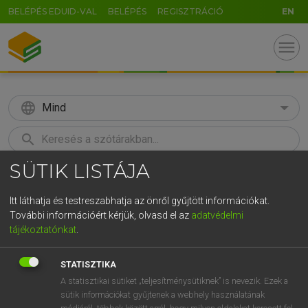
BELÉPÉS EDUID-VAL
BELÉPÉS
REGISZTRÁCIÓ
EN
menu
language
Mind
search
SÜTIK LISTÁJA
GR
KERESÉS
5
6
7
8
9
ö
ü
ó
Itt láthatja és testreszabhatja az önről gyűjtött információkat.
További információért kérjük, olvasd el az
adatvédelmi
r
t
z
u
i
o
p
ő
ú
LÁZÁR A. PÉTER, VARGA GYÖRGY
tájékoztatónkat
.
Magyar−angol egyetemes nagyszótár
g
h
j
k
l
é
á
ű
Ω
STATISZTIKA
v
b
n
m
,
.
-
AltGr
A statisztikai sütiket „teljesítménysütiknek” is nevezik. Ezek a
sütik információkat gyűjtenek a webhely használatának