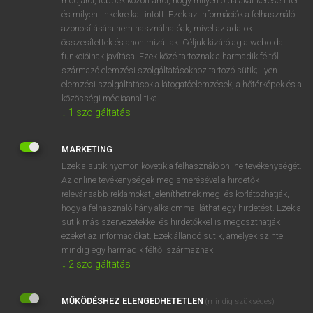
módjáról, többek között arról, hogy milyen oldalakat keresett fel
és milyen linkekre kattintott. Ezek az információk a felhasználó
VAN ELŐFIZETÉSED?
azonosítására nem használhatóak, mivel az adatok
összesítettek és anonimizáltak. Céljuk kizárólag a weboldal
Van előfizetésem a teljes szócikk megtekintéséhez.
funkcióinak javítása. Ezek közé tartoznak a harmadik féltől
származó elemzési szolgáltatásokhoz tartozó sütik; ilyen
BELÉPÉS
elemzési szolgáltatások a látogatóelemzések, a hőtérképek és a
közösségi médiaanalitika.
↓
1
szolgáltatás
MARKETING
Ezek a sütik nyomon követik a felhasználó online tevékenységét.
Az online tevékenységek megismerésével a hirdetők
NINCS ELŐFIZETÉSED?
relevánsabb reklámokat jeleníthetnek meg, és korlátozhatják,
Nincs regisztrációm és előfizetésem. A szótár 2 órás,
hogy a felhasználó hány alkalommal láthat egy hirdetést. Ezek a
díjmentes próbaverziójának elindításához regisztrálok és
sütik más szervezetekkel és hirdetőkkel is megoszthatják
belépek
.
ezeket az információkat. Ezek állandó sütik, amelyek szinte
mindig egy harmadik féltől származnak.
↓
2
szolgáltatás
REGISZTRÁCIÓ
MŰKÖDÉSHEZ ELENGEDHETETLEN
(mindig szükséges)