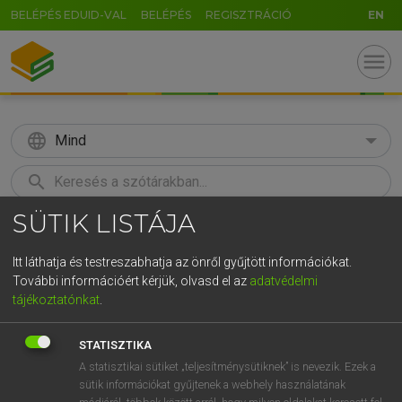
BELÉPÉS EDUID-VAL
BELÉPÉS
REGISZTRÁCIÓ
EN
menu
language
Mind
search
SÜTIK LISTÁJA
GR
KERESÉS
5
6
7
8
9
ö
ü
ó
Itt láthatja és testreszabhatja az önről gyűjtött információkat.
További információért kérjük, olvasd el az
adatvédelmi
r
t
z
u
i
o
p
ő
ú
LÁZÁR A. PÉTER, VARGA GYÖRGY
tájékoztatónkat
.
Magyar−angol egyetemes nagyszótár
g
h
j
k
l
é
á
ű
Ω
STATISZTIKA
v
b
n
m
,
.
-
AltGr
A statisztikai sütiket „teljesítménysütiknek” is nevezik. Ezek a
sütik információkat gyűjtenek a webhely használatának