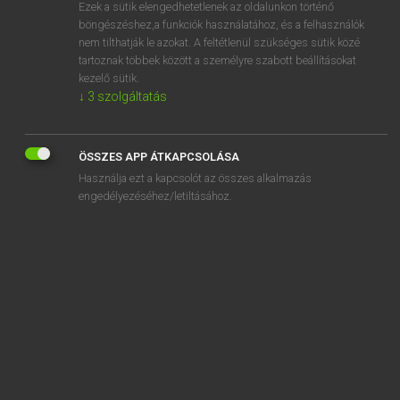
Ezek a sütik elengedhetetlenek az oldalunkon történő
böngészéshez,a funkciók használatához, és a felhasználók
nem tilthatják le azokat. A feltétlenül szükséges sütik közé
Lázár A. Péter, Varga György
tartoznak többek között a személyre szabott beállításokat
MAGYAR−ANGOL EGYETEMES NAGYSZÓTÁR
kezelő sütik.
↓
3
szolgáltatás
Kapcsolódó anyagok
csipkéz
ÖSSZES APP ÁTKAPCSOLÁSA
csipkézett
Használja ezt a kapcsolót az összes alkalmazás
csipog
engedélyezéséhez/letiltásához.
csipogó
csípő
csípőalsó
csípőbőség
csípőcsont
csípődobás