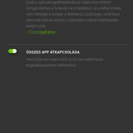
Ezek a sütik elengedhetetlenek az oldalunkon történő
böngészéshez,a funkciók használatához, és a felhasználók
nem tilthatják le azokat. A feltétlenül szükséges sütik közé
Lázár A. Péter, Varga György
tartoznak többek között a személyre szabott beállításokat
MAGYAR−ANGOL EGYETEMES NAGYSZÓTÁR
kezelő sütik.
↓
3
szolgáltatás
Kapcsolódó anyagok
családfakutatás
ÖSSZES APP ÁTKAPCSOLÁSA
családfakutató
Használja ezt a kapcsolót az összes alkalmazás
családfenntartó
engedélyezéséhez/letiltásához.
családfő
családgondozó
családi
családias
családirtás
családirtó