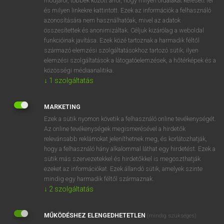
módjáról, többek között arról, hogy milyen oldalakat keresett fel
és milyen linkekre kattintott. Ezek az információk a felhasználó
VAN ELŐFIZETÉSED?
azonosítására nem használhatóak, mivel az adatok
összesítettek és anonimizáltak. Céljuk kizárólag a weboldal
Van előfizetésem a teljes szócikk megtekintéséhez.
funkcióinak javítása. Ezek közé tartoznak a harmadik féltől
származó elemzési szolgáltatásokhoz tartozó sütik; ilyen
BELÉPÉS
elemzési szolgáltatások a látogatóelemzések, a hőtérképek és a
közösségi médiaanalitika.
↓
1
szolgáltatás
MARKETING
Ezek a sütik nyomon követik a felhasználó online tevékenységét.
Az online tevékenységek megismerésével a hirdetők
NINCS ELŐFIZETÉSED?
relevánsabb reklámokat jeleníthetnek meg, és korlátozhatják,
Nincs regisztrációm és előfizetésem. A szótár 2 órás,
hogy a felhasználó hány alkalommal láthat egy hirdetést. Ezek a
díjmentes próbaverziójának elindításához regisztrálok és
sütik más szervezetekkel és hirdetőkkel is megoszthatják
belépek
.
ezeket az információkat. Ezek állandó sütik, amelyek szinte
mindig egy harmadik féltől származnak.
↓
2
szolgáltatás
REGISZTRÁCIÓ
MŰKÖDÉSHEZ ELENGEDHETETLEN
(mindig szükséges)