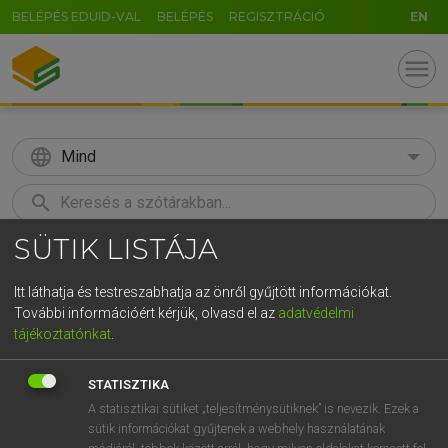
BELÉPÉS EDUID-VAL
BELÉPÉS
REGISZTRÁCIÓ
EN
menu
language
Mind
search
SÜTIK LISTÁJA
GR
KERESÉS
5
6
7
8
9
ö
ü
ó
Itt láthatja és testreszabhatja az önről gyűjtött információkat.
További információért kérjük, olvasd el az
adatvédelmi
r
t
z
u
i
o
p
ő
ú
LÁZÁR A. PÉTER, VARGA GYÖRGY
tájékoztatónkat
.
Magyar−angol egyetemes nagyszótár
g
h
j
k
l
é
á
ű
Ω
STATISZTIKA
v
b
n
m
,
.
-
AltGr
A statisztikai sütiket „teljesítménysütiknek” is nevezik. Ezek a
sütik információkat gyűjtenek a webhely használatának